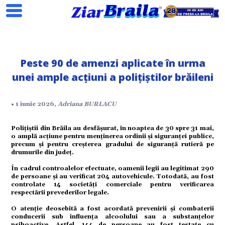
Peste 90 de amenzi aplicate în urma
Search
unei ample acțiuni a polițiștilor brăileni
• 1 iunie 2026,
Adriana BURLACU
ial
Polițiștii din Brăila au desfășurat, în noaptea de 30 spre 31 mai,
o amplă acțiune pentru menținerea ordinii și siguranței publice,
precum și pentru creșterea gradului de siguranță rutieră pe
tate
drumurile din județ.
În cadrul controalelor efectuate, oamenii legii au legitimat 290
omic
de persoane și au verificat 204 autovehicule. Totodată, au fost
controlate 14 societăți comerciale pentru verificarea
respectării prevederilor legale.
ație
O atenție deosebită a fost acordată prevenirii și combaterii
conducerii sub influența alcoolului sau a substanțelor
psihoactive. Astfel, 144 de persoane au fost testate cu