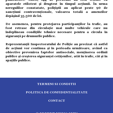
aparatele etilotest și drugtest în timpul acțiunii. În urma
tură
neregulilor constatate, polițiștii au aplicat peste 90 de
sancțiuni contravenționale, valoarea totală a amenzilor
depășind 35.500 de lei.
mente
De asemenea, pentru protejarea participanților la trafic, au
fost retrase din circulație mai multe vehicule care nu
îndeplineau condițiile tehnice necesare pentru a circula în
strație
siguranță pe drumurile publice.
Reprezentanții Inspectoratului de Poliție au precizat că astfel
ort
de acțiuni vor continua și în perioada următoare, având ca
obiective prevenirea faptelor antisociale, menținerea ordinii
publice și creșterea siguranței cetățenilor, atât în trafic, cât și în
spațiile publice.
citate
TERMENI SI CONDITII
POLITICA DE CONFIDENTIALITATE
CONTACT