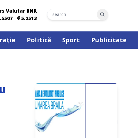
rs Valutar BNR
Search
.5507
5.2513
rație
Politică
Sport
Publicitate
ou