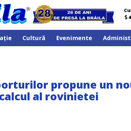
Cu
4
ație
Cultură
Evenimente
Administ
porturilor propune un n
calcul al rovinietei