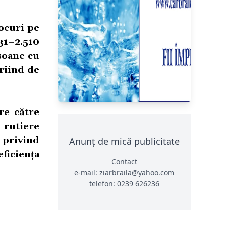
ocuri pe
931–2.510
soane cu
ariind de
re către
 rutiere
 privind
Anunț de mică publicitate
ficiența
Contact
e-mail: ziarbraila@yahoo.com
telefon: 0239 626236