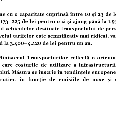
e cu o capacitate cuprinsă între 10 și 23 de l
173–225 de lei pentru o zi și ajung până la 1.
ul vehiculelor destinate transportului de per
elul tarifelor este semnificativ mai ridicat, v
nd la 3.400–4.420 de lei pentru un an.
nisterul Transporturilor reflectă o orienta
 care costurile de utilizare a infrastructurii
lui. Măsura se înscrie în tendințele europene
 rutier, în funcție de emisiile de noxe și e