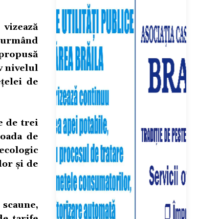
 vizează
ră urmând
 propusă
v nivelul
țelei de
e de trei
ioada de
 ecologic
lor și de
 scaune,
e tarife