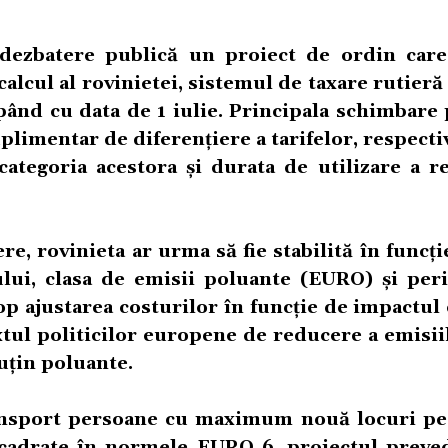
dezbatere publică un proiect de ordin care
alcul al rovinietei, sistemul de taxare rutie
epând cu data de 1 iulie. Principala schimbare
plimentar de diferențiere a tarifelor, respecti
categoria acestora și durata de utilizare a re
, rovinieta ar urma să fie stabilită în funcți
ului, clasa de emisii poluante (EURO) și per
cop ajustarea costurilor în funcție de impactul
extul politicilor europene de reducere a emisii
uțin poluante.
ansport persoane cu maximum nouă locuri pe
încadrate în normele EURO 6, proiectul preved