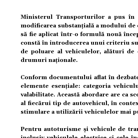
Ministerul Transporturilor a pus în 
modificarea substanțială a modului de c
să fie aplicat într-o formulă nouă înc
constă în introducerea unui criteriu su
de poluare al vehiculelor, alături de 
drumuri naționale.
Conform documentului aflat în dezbatere
elemente esențiale: categoria vehicul
valabilitate. Această abordare are ca s
al fiecărui tip de autovehicul, în cont
stimulare a utilizării vehiculelor mai p
Pentru autoturisme și vehicule de tr
inclusiv vehiculele electrice și cele 