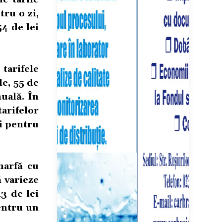
tru o zi,
54 de lei
tarifele
le, 55 de
nuală. În
arifelor
ei pentru
marfă cu
ă varieze
43 de lei
pentru un