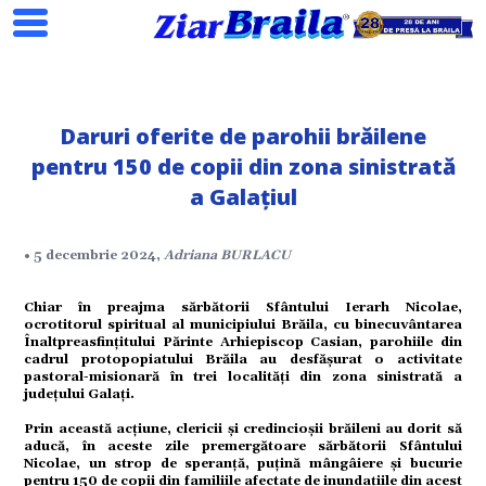
Daruri oferite de parohii brăilene
Search
pentru 150 de copii din zona sinistrată
a Galațiul
ial
• 5 decembrie 2024,
Adriana BURLACU
Chiar în preajma sărbătorii Sfântului Ierarh Nicolae,
tate
ocrotitorul spiritual al municipiului Brăila, cu binecuvântarea
Înaltpreasfințitului Părinte Arhiepiscop Casian, parohiile din
cadrul protopopiatului Brăila au desfășurat o activitate
pastoral-misionară în trei localități din zona sinistrată a
omic
județului Galați.
Prin această acțiune, clericii și credincioșii brăileni au dorit să
ație
aducă, în aceste zile premergătoare sărbătorii Sfântului
Nicolae, un strop de speranță, puțină mângâiere și bucurie
pentru 150 de copii din familiile afectate de inundațiile din acest