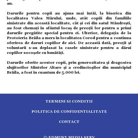
an.
tură
Darurile pentru copii au ajuns mai întâi, la biserica din
localitatea Valea Mărului, unde, atât copiii din familiile
mente
sinistrate din această localitate, cât și cei din satul Mândrești,
au fost chemați în sfântul locaș de preoții lor pentru a primi
darurile pregătite special pentru ei. Ulterior, delegația de la
Protoieria Brăila a mers în localitatea Corod pentru a continua
strație
oferirea de daruri copiilor de aici. De această dată, preoții și
voluntarii s-au deplasat la casele sinistrate pentru a dărui
copiilor socoșele cu bunătăți.
ort
Darurile oferite acestor copii, prin generozitatea și dragostea
slujitorilor Sfintelor Altare și a credincioșilor din municipiul
Brăila, a fost în cuantum de 5.000 lei.
citate
TERMENI SI CONDITII
POLITICA DE CONFIDENTIALITATE
CONTACT
5.2489
© EDMUNT MEDIA SERV