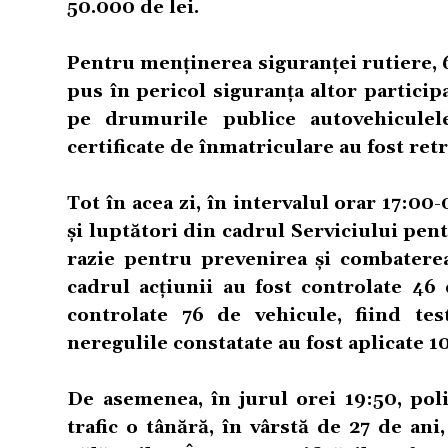
50.000 de lei.
Pentru menținerea siguranței rutiere, 
pus în pericol siguranța altor participa
pe drumurile publice autovehiculele
certificate de înmatriculare au fost re
Tot în acea zi, în intervalul orar 17:00-
și luptători din cadrul Serviciului pen
razie pentru prevenirea și combaterea 
cadrul acțiunii au fost controlate 46
controlate 76 de vehicule, fiind tes
neregulile constatate au fost aplicate 1
De asemenea, în jurul orei 19:50, poli
trafic o tânără, în vârstă de 27 de an