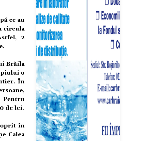
pă ce au
a circula
stfel, 2
e.
ui Brăila
ipiului o
tier. În
ersoane,
. Pentru
0 de lei.
oprit în
pe Calea