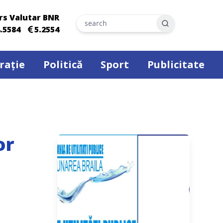
rs Valutar BNR
Search
.5584
5.2554
rație
Politică
Sport
Publicitate
or