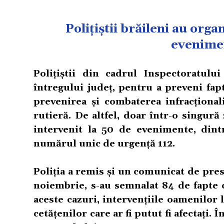
Polițiștii brăileni au organ
evenimen
Polițiștii din cadrul Inspectoratulu
întregului județ, pentru a preveni fapt
prevenirea și combaterea infracționali
rutieră. De altfel, doar într-o singură
intervenit la 50 de evenimente, dint
numărul unic de urgență 112.
Poliția a remis și un comunicat de pres
noiembrie, s-au semnalat 84 de fapte c
aceste cazuri, intervențiile oamenilor 
cetățenilor care ar fi putut fi afectați.