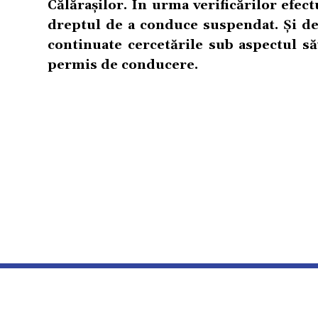
Călărașilor. În urma verificărilor efect
dreptul de a conduce suspendat. Și de 
continuate cercetările sub aspectul să
permis de conducere.
TERMENI SI CONDITII