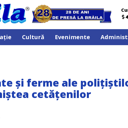
Cu
4
ație
Cultură
Evenimente
Administ
te și ferme ale polițiștil
niștea cetățenilor