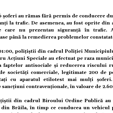
6 șoferi au rămas fără permis de conducere du
nți la trafic. De asemenea, au fost oprite din 
 care nu prezentau siguranță în trafic. A
trase până la remedierea problemelor constatat
01:00, polițiștii din cadrul Poliției Municipiul
tru Acțiuni Speciale au efectuat pe raza munic
faptelor antisociale și reducerea riscului ru
 de societăți comerciale, legitimate 200 de p
tați cu aparatul etilotest mai mulți șoferi
0 sancțiuni contravenționale, în valoare de 2.60
țiștii din cadrul Biroului Ordine Publică au 
i, din Brăila, în timp ce conducea un vehicul 