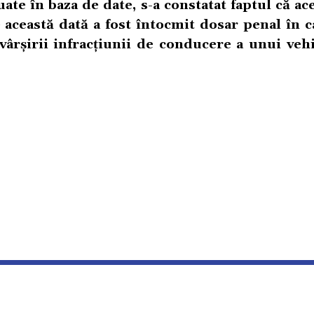
uate în baza de date, s-a constatat faptul că ac
această dată a fost întocmit dosar penal în c
vârșirii infracțiunii de conducere a unui vehi
POLITICA DE CONFIDENTIALITATE