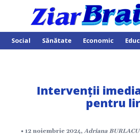
Social
Sănătate
Economic
Educ
Intervenții imedia
pentru li
• 12 noiembrie 2024,
Adriana BURLACU