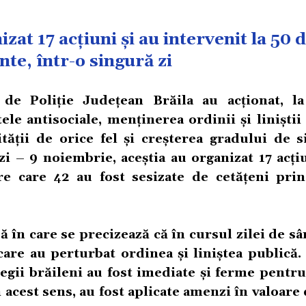
izat 17 acțiuni și au intervenit la 50 
te, într-o singură zi
i de Poliție Județean Brăila au acționat, la
ele antisociale, menținerea ordinii și liniștii
tății de orice fel și creșterea gradului de s
 zi – 9 noiembrie, aceștia au organizat 17 acți
re care 42 au fost sesizate de cetățeni prin
ă în care se precizează că în cursul zilei de s
are au perturbat ordinea și liniștea publică. 
legii brăileni au fost imediate și ferme pentru
 În acest sens, au fost aplicate amenzi în valoare