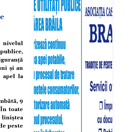
de
 nivelul
 publice,
iguranță
uni și au
 apel la
âmbătă, 9
În toate
 liniștea
 de peste