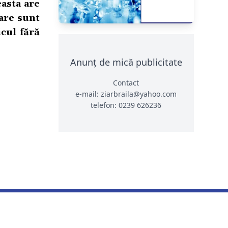
easta are
are sunt
cul fără
Anunț de mică publicitate
Contact
e-mail: ziarbraila@yahoo.com
telefon: 0239 626236
CONTACT