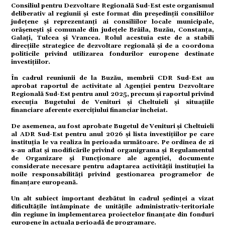
Consiliul pentru Dezvoltare Regională Sud-Est este organismul
deliberativ al regiunii și este format din președinții consiliilor
ial
județene și reprezentanți ai consiliilor locale municipale,
orășenești și comunale din județele Brăila, Buzău, Constanța,
Galați, Tulcea și Vrancea. Rolul acestuia este de a stabili
direcțiile strategice de dezvoltare regională și de a coordona
politicile privind utilizarea fondurilor europene destinate
investițiilor.
În cadrul reuniunii de la Buzău, membrii CDR Sud-Est au
tate
aprobat raportul de activitate al Agenției pentru Dezvoltare
Regională Sud-Est pentru anul 2025, precum și raportul privind
execuția Bugetului de Venituri și Cheltuieli și situațiile
financiare aferente exercițiului financiar încheiat.
De asemenea, au fost aprobate Bugetul de Venituri și Cheltuieli
al ADR Sud-Est pentru anul 2026 și lista investițiilor pe care
omic
instituția le va realiza în perioada următoare. Pe ordinea de zi
s-au aflat și modificările privind organigrama și Regulamentul
de Organizare și Funcționare ale agenției, documente
considerate necesare pentru adaptarea activității instituției la
noile responsabilități privind gestionarea programelor de
finanțare europeană.
Un alt subiect important dezbătut în cadrul ședinței a vizat
ație
dificultățile întâmpinate de unitățile administrativ-teritoriale
din regiune în implementarea proiectelor finanțate din fonduri
europene în actuala perioadă de programare.