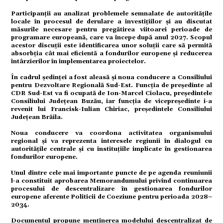
Participanții au analizat problemele semnalate de autoritățile
locale în procesul de derulare a investițiilor și au discutat
măsurile necesare pentru pregătirea viitoarei perioade de
programare europeană, care va începe după anul 2027. Scopul
tură
acestor discuții este identificarea unor soluții care să permită
absorbția cât mai eficientă a fondurilor europene și reducerea
întârzierilor în implementarea proiectelor.
În cadrul ședinței a fost aleasă și noua conducere a Consiliului
pentru Dezvoltare Regională Sud-Est. Funcția de președinte al
CDR Sud-Est va fi ocupată de Ion-Marcel Ciolacu, președintele
mente
Consiliului Județean Buzău, iar funcția de vicepreședinte i-a
revenit lui Francisk-Iulian Chiriac, președintele Consiliului
Județean Brăila.
Noua conducere va coordona activitatea organismului
regional și va reprezenta interesele regiunii în dialogul cu
autoritățile centrale și cu instituțiile implicate în gestionarea
fondurilor europene.
strație
Unul dintre cele mai importante puncte de pe agenda reuniunii
l-a constituit aprobarea Memorandumului privind continuarea
procesului de descentralizare în gestionarea fondurilor
europene aferente Politicii de Coeziune pentru perioada 2028–
2034.
ort
Documentul propune menținerea modelului descentralizat de