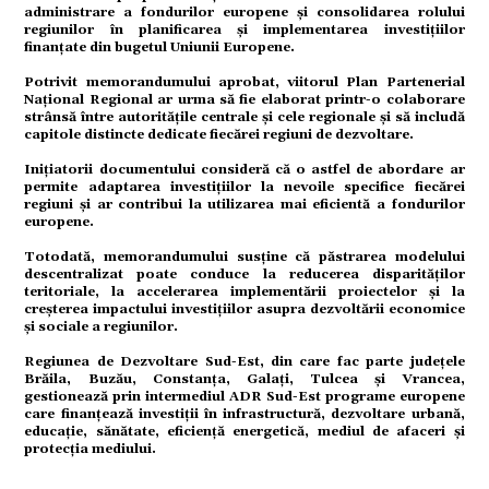
administrare a fondurilor europene și consolidarea rolului
regiunilor în planificarea și implementarea investițiilor
finanțate din bugetul Uniunii Europene.
Potrivit memorandumului aprobat, viitorul Plan Partenerial
Național Regional ar urma să fie elaborat printr-o colaborare
strânsă între autoritățile centrale și cele regionale și să includă
citate
capitole distincte dedicate fiecărei regiuni de dezvoltare.
Inițiatorii documentului consideră că o astfel de abordare ar
permite adaptarea investițiilor la nevoile specifice fiecărei
regiuni și ar contribui la utilizarea mai eficientă a fondurilor
europene.
Totodată, memorandumului susține că păstrarea modelului
descentralizat poate conduce la reducerea disparităților
teritoriale, la accelerarea implementării proiectelor și la
creșterea impactului investițiilor asupra dezvoltării economice
și sociale a regiunilor.
Regiunea de Dezvoltare Sud-Est, din care fac parte județele
Brăila, Buzău, Constanța, Galați, Tulcea și Vrancea,
gestionează prin intermediul ADR Sud-Est programe europene
care finanțează investiții în infrastructură, dezvoltare urbană,
educație, sănătate, eficiență energetică, mediul de afaceri și
protecția mediului.