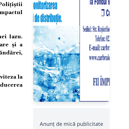
olițiștii
 impactul
ei Iazu.
are și a
|ăndărei,
iteza la
oducerea
Anunț de mică publicitate