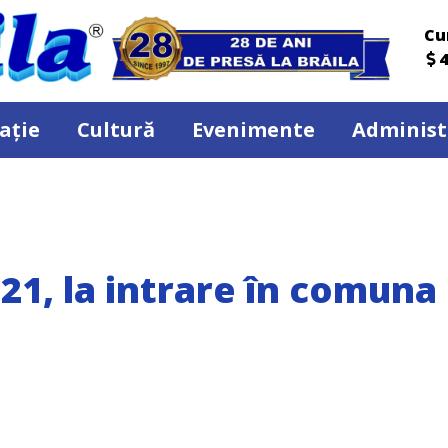
Cu
4
ație
Cultură
Evenimente
Administ
1, la intrare în comuna 