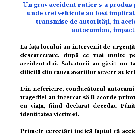
Un grav accident rutier s-a produs 
unde trei vehicule au fost implicat
transmise de autorități, în acc
autocamion, impactu
La fața locului au intervenit de urgență
descarcerare, după ce mai multe pe
accidentului. Salvatorii au găsit un 
dificilă din cauza avariilor severe sufer
Din nefericire, conducătorul autocamion
tragediei au încercat să îi acorde prim
cu viața, fiind declarat decedat. Pâ
identitatea victimei.
Primele cercetări indică faptul că acci