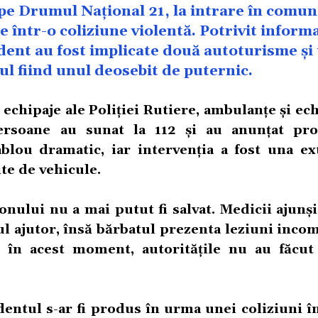
pe Drumul Național 21, la intrare în comun
e într-o coliziune violentă. Potrivit informa
ident au fost implicate două autoturisme și
l fiind unul deosebit de puternic.
 echipaje ale Poliției Rutiere, ambulanțe și ec
rsoane au sunat la 112 și au anunțat pro
tablou dramatic, iar intervenția a fost una e
ite de vehicule.
ului nu a mai putut fi salvat. Medicii ajunși
ul ajutor, însă bărbatul prezenta leziuni inco
nă în acest moment, autoritățile nu au făcut
dentul s-ar fi produs în urma unei coliziuni î