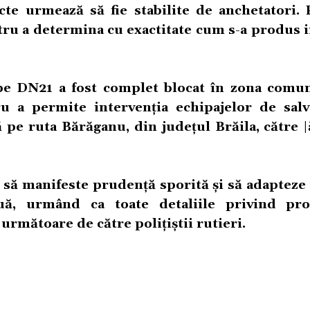
te urmează să fie stabilite de anchetatori. P
ntru a determina cu exactitate cum s-a produs
 pe DN21 a fost complet blocat în zona comun
ru a permite intervenția echipajelor de salv
tă pe ruta Bărăganu, din județul Brăila, către 
să manifeste prudență sporită și să adapteze v
nuă, urmând ca toate detaliile privind pr
 următoare de către polițiștii rutieri.