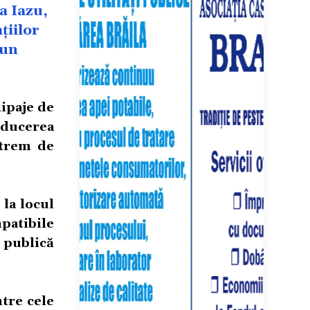
a Iazu,
țiilor
 un
hipaje de
ducerea
xtrem de
 la locul
mpatibile
 publică
ntre cele