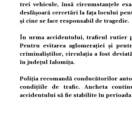
trei vehicule, însă circumstanțele exac
desfășoară cercetări la fața locului pe
și cine se face responsabil de tragedie.
În urma accidentului, traficul rutier
Pentru evitarea aglomerației și pent
criminaliștilor, circulația a fost devia
în județul Ialomița.
Poliția recomandă conducătorilor auto 
condițiile de trafic. Ancheta conti
accidentului să fie stabilite în perioada