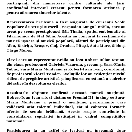
omic
participanți din numeroase centre culturale ale țării,
confirmând interesul crescut pentru formarea artistică și
pentru afirmarea tinerelor talente.
ație
Reprezentarea brăileană a fost asigurată de cursanții Școlii
Populare de Arte și Meserii „Vespasian Lungu” Brăila, care au
urcat pe scena prestigioasei Săli Thalia, spațiul emblematic al
Filarmonica de Stat Sibiu. Aceștia au concurat la secțiunile de
muzică ușoară și muzică populară, alături de participanți din
tură
Alba, Bistrița, Brașov, Cluj, Oradea, Pitești, Satu Mare, Sibiu și
Târgu Mureș.
Elevii care au reprezentat Brăila au fost Robert-Iulian Stoian,
mente
din clasa profesoarei Gabriela Vizuroiu, precum și Sara-Maria
Țubuc, Sara-Maria Munteanu și Robert-Ioan Ivan, coordonați
de profesorul Viorel Toader. Evoluțiile lor au evidențiat nivelul
ridicat de pregătire artistică și implicarea constantă a cadrelor
didactice în dezvoltarea elevilor.
strație
Rezultatele obținute confirmă această muncă susținută.
Robert-Ioan Ivan a fost distins cu Premiul III, în timp ce Sara-
Maria Munteanu a primit o mențiune, performanțe care
validează atât talentul individual, cât și calitatea formării
ort
oferite de școala brăileană. Aceste reușite contribuie la
consolidarea reputației instituției în cadrul competițiilor
naționale.
citate
Participarea la un astfel de festival nu înseamnă doar