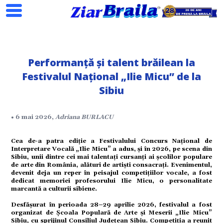
Performanță și talent brăilean la
Festivalul Național „Ilie Micu” de la
Sibiu
Search
• 6 mai 2026,
Adriana BURLACU
Cea de-a patra ediție a Festivalului Concurs Național de
ial
Interpretare Vocală „Ilie Micu” a adus, și în 2026, pe scena din
Sibiu, unii dintre cei mai talentați cursanți ai școlilor populare
de arte din România, alături de artiști consacrați. Evenimentul,
devenit deja un reper în peisajul competițiilor vocale, a fost
dedicat memoriei profesorului Ilie Micu, o personalitate
tate
marcantă a culturii sibiene.
Desfășurat în perioada 28–29 aprilie 2026, festivalul a fost
organizat de Școala Populară de Arte și Meserii „Ilie Micu”
Sibiu, cu sprijinul Consiliul Județean Sibiu. Competiția a reunit