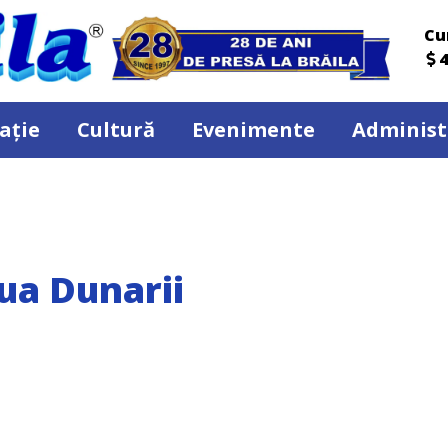
Cu
4
ație
Cultură
Evenimente
Administ
ua Dunarii