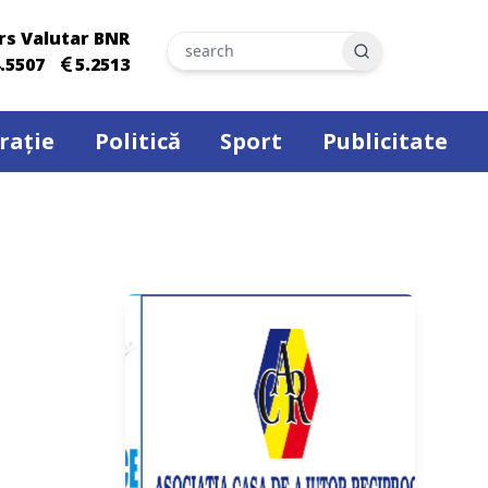
rs Valutar BNR
Search
.5507
5.2513
rație
Politică
Sport
Publicitate