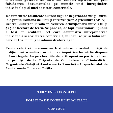
falsificarea documentelor pe numele unei întreprinderi
individuale și al unei societăți comerciale.
tură
Documentele falsificate au fost depuse în perioada 2013 - 2020
la Agenția Română de Plăți și Intervenție în Agricultură (APIA) -
mente
Centrul Județean Brăila în vederea achiziționării între 270 și
427 de hectare de teren. Se pare că, de fapt, funcționarul public
a fost, în realitate, cel care administra întreprinderea
individuală și societatea comercială, în locul soției și fiului său,
strație
care au fost numiți ca administratori legali.
Toate cele trei persoane au fost aduse la sediul unității de
poliție pentru audieri, urmând ca împotriva lor să fie dispuse
ort
măsuri legale. La perchezițiile de la Gropeni au participat zeci
de polițiști de la Brigada de Combatere a Criminalității
Organizate Galați și Jandarmeria Română - Inspectoratul de
citate
Jandarmerie Județean Brăila.
TERMENI SI CONDITII
POLITICA DE CONFIDENTIALITATE
CONTACT