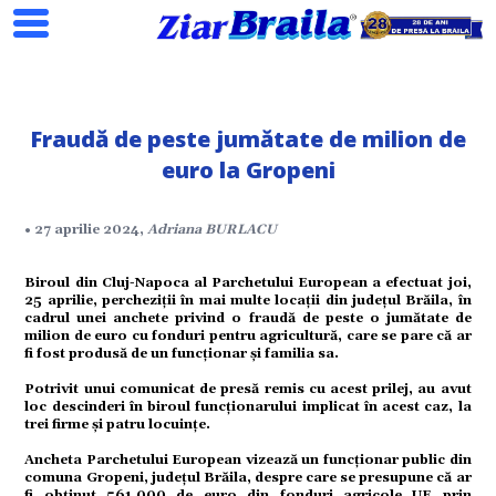
Fraudă de peste jumătate de milion de
euro la Gropeni
Search
• 27 aprilie 2024,
Adriana BURLACU
ial
Biroul din Cluj-Napoca al Parchetului European a efectuat joi,
25 aprilie, percheziții în mai multe locații din județul Brăila, în
cadrul unei anchete privind o fraudă de peste o jumătate de
tate
milion de euro cu fonduri pentru agricultură, care se pare că ar
fi fost produsă de un funcționar și familia sa.
Potrivit unui comunicat de presă remis cu acest prilej, au avut
omic
loc descinderi în biroul funcționarului implicat în acest caz, la
trei firme și patru locuințe.
Ancheta Parchetului European vizează un funcționar public din
ație
comuna Gropeni, județul Brăila, despre care se presupune că ar
fi obținut 561.000 de euro din fonduri agricole UE prin