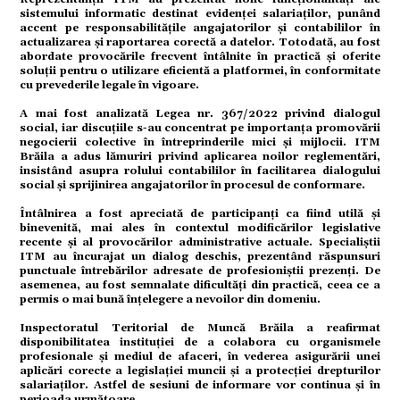
sistemului informatic destinat evidenței salariaților, punând
accent pe responsabilitățile angajatorilor și contabililor în
ație
actualizarea și raportarea corectă a datelor. Totodată, au fost
abordate provocările frecvent întâlnite în practică și oferite
soluții pentru o utilizare eficientă a platformei, în conformitate
cu prevederile legale în vigoare.
tură
A mai fost analizată Legea nr. 367/2022 privind dialogul
social, iar discuțiile s-au concentrat pe importanța promovării
negocierii colective în întreprinderile mici și mijlocii. ITM
Brăila a adus lămuriri privind aplicarea noilor reglementări,
mente
insistând asupra rolului contabililor în facilitarea dialogului
social și sprijinirea angajatorilor în procesul de conformare.
Întâlnirea a fost apreciată de participanți ca fiind utilă și
binevenită, mai ales în contextul modificărilor legislative
strație
recente și al provocărilor administrative actuale. Specialiștii
ITM au încurajat un dialog deschis, prezentând răspunsuri
punctuale întrebărilor adresate de profesioniștii prezenți. De
asemenea, au fost semnalate dificultăți din practică, ceea ce a
ort
permis o mai bună înțelegere a nevoilor din domeniu.
Inspectoratul Teritorial de Muncă Brăila a reafirmat
disponibilitatea instituției de a colabora cu organismele
citate
profesionale și mediul de afaceri, în vederea asigurării unei
aplicări corecte a legislației muncii și a protecției drepturilor
salariaților. Astfel de sesiuni de informare vor continua și în
perioada următoare.