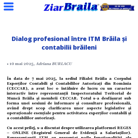
Dialog profesional între ITM Brăila și
contabilii brăileni
Search
• 10 mai 2025,
Adriana BURLACU
În data de 7 mai 2025, la sediul Filialei Brăila a Corpului
Experților Contabili și Contabililor Autorizați din România
ial
(CECCAR), a avut loc o întâlnire de lucru cu un caracter
interactiv între reprezentanții Inspectoratului Teritorial de
Muncă Brăila și membrii CECCAR. Totul s-a desfășurat sub
forma unei sesiuni de informare și consultare profesională,
având drept scop clarificarea unor aspecte legislative și
tate
operaționale esențiale pentru activitatea experților contabili și
a contabililor autorizați.
Cu acest prilej, s-a discutat despre utilizarea platformei REGES
omic
– ONLINE (Registrul General de Evidență a Salariaților).
Reprezentanții ITM au prezentat noile funcționalități ale