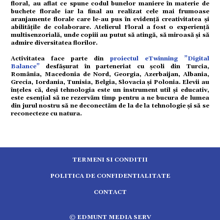
floral, au aflat ce spune codul bunelor maniere în materie de
tură
buchete florale iar la final au realizat cele mai frumoase
aranjamente florale care le-au pus în evidenţă creativitatea şi
abilităţile de colaborare. Atelierul Floral a fost o experiență
mente
multisenzorială, unde copiii au putut să atingă, să miroasă și să
admire diversitatea florilor.
Activitatea face parte din
proiectul eTwinning ”Digital
strație
Balance”
desfăşurat în parteneriat cu şcoli din Turcia,
România, Macedonia de Nord, Georgia, Azerbaijan, Albania,
Grecia, Iordania, Tunisia, Belgia, Slovacia și Polonia. Elevii au
înţeles că, deși tehnologia este un instrument util și educativ,
ort
este esențial să ne rezervăm timp pentru a ne bucura de lumea
din jurul nostru să ne deconectăm de la de la tehnologie și să se
reconecteze cu natura.
citate
TERMENI SI CONDITII
POLITICA DE CONFIDENTIALITATE
CONTACT
5.2554
© EDMUNT MEDIA SERV