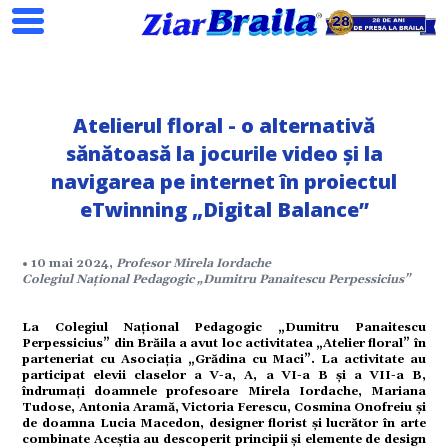
Atelierul floral - o alternativă
Search
sănătoasă la jocurile video și la
navigarea pe internet în proiectul
eTwinning „Digital Balance”
ial
• 10 mai 2024,
Profesor Mirela Iordache
Colegiul Naţional Pedagogic „Dumitru Panaitescu Perpessicius”
tate
La Colegiul Naţional Pedagogic „Dumitru Panaitescu
Perpessicius” din Brăila a avut loc activitatea „Atelier floral” în
omic
parteneriat cu Asociaţia „Grădina cu Maci”. La activitate au
participat elevii claselor a V-a, A, a VI-a B şi a VII-a B,
îndrumaţi doamnele profesoare Mirela Iordache, Mariana
ație
Tudose, Antonia Aramă, Victoria Ferescu, Cosmina Onofreiu şi
de doamna Lucia Macedon, designer florist şi lucrător în arte
combinate Aceştia au descoperit principii şi elemente de design