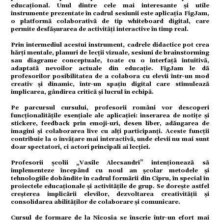
educațional. Unul dintre cele mai interesante și utile
instrumente prezentate în cadrul sesiunii este aplicația FigJam,
o platformă colaborativă de tip whiteboard digital, care
permite desfășurarea de activități interactive în timp real.
ație
Prin intermediul acestui instrument, cadrele didactice pot crea
hărți mentale, planuri de lecții vizuale, sesiuni de brainstorming
sau diagrame conceptuale, toate cu o interfață intuitivă,
tură
adaptată nevoilor actuale din educație. FigJam le dă
profesorilor posibilitatea de a colabora cu elevii într-un mod
creativ și dinamic, într-un spațiu digital care stimulează
implicarea, gândirea critică și lucrul în echipă.
mente
Pe parcursul cursului, profesorii români vor descoperi
funcționalitățile esențiale ale aplicației: inserarea de notițe și
stickere, feedback prin emoji-uri, desen liber, adăugarea de
imagini și colaborarea live cu alți participanți. Aceste funcții
strație
contribuie la o învățare mai interactivă, unde elevii nu mai sunt
doar spectatori, ci actori principali ai lecției.
Profesorii școlii „Vasile Alecsandri” intenționează să
implementeze începând cu noul an școlar metodele și
ort
tehnologiile dobândite în cadrul formării din Cipru, în special în
proiectele educaționale și activitățile de grup. Se dorește astfel
creșterea implicării elevilor, dezvoltarea creativității și
consolidarea abilităților de colaborare și comunicare.
citate
Cursul de formare de la Nicosia se înscrie într-un efort mai