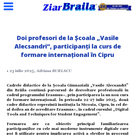
Doi profesori de la Școala „Vasile
Alecsandri”, participanți la curs de
formare internațional în Cipru
Search
• 23 iulie 2025,
Adriana BURLACU
Cadrele didactice de la Școala Gimnazială „Vasile Alecsandri”
ial
din Brăila continuă parcursul de dezvoltare profesională în
cadrul programului Erasmus+, prin participarea la un nou curs
de formare internațional. În perioada 22-27 iulie 2025, două
cadre didactice reprezintă instituția la Nicosia, Cipru, în cel de-
al doilea an de acreditare Erasmus+, în cadrul cursului „Digital
tate
Tools and Techniques for Student Engagement”.
Formarea are ca obiectiv principal familiarizarea
participanților cu cele mai moderne instrumente digitale care
omic
pot fi utilizate pentru implicarea activă a elevilor în procesul