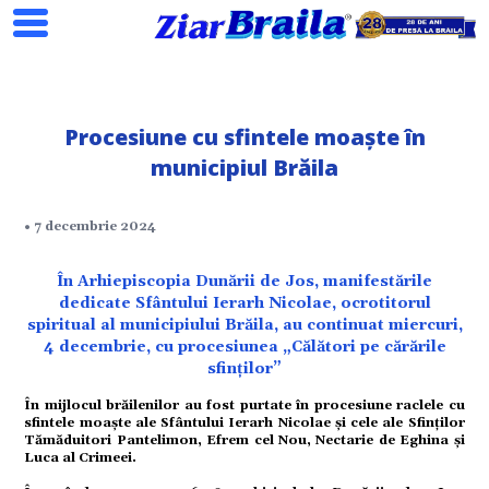
Procesiune cu sfintele moaşte în
municipiul Brăila
• 7 decembrie 2024
În Arhiepiscopia Dunării de Jos, manifestările
dedicate Sfântului Ierarh Nicolae, ocrotitorul
spiritual al municipiului Brăila, au continuat miercuri,
4 decembrie, cu procesiunea „Călători pe cărările
sfinților”
În mijlocul brăilenilor au fost purtate în procesiune raclele cu
sfintele moaşte ale Sfântului Ierarh Nicolae şi cele ale Sfinților
Tămăduitori Pantelimon, Efrem cel Nou, Nectarie de Eghina şi
Luca al Crimeei.