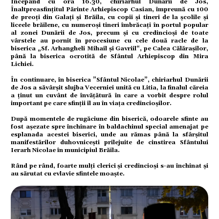
Începând cu ora 16.30, chiriarhul Dunării de Jos,
Înaltpreasfinţitul Părinte Arhiepiscop Casian, împreună cu 100
de preoţi din Galaţi şi Brăila, cu copii şi tineri de la şcolile şi
liceele brăilene, cu numeroşi tineri îmbrăcaţi în portul popular
al zonei Dunării de Jos, precum şi cu credincioşi de toate
vârstele au pornit în procesiune cu cele două racle de la
biserica „Sf. Arhangheli Mihail şi Gavriil“, pe Calea Călăraşilor,
până la biserica ocrotită de Sfântul Arhiepiscop din Mira
Lichiei.
În continuare, în biserica ”Sfântul Nicolae”, chiriarhul Dunării
de Jos a săvârşit slujba Vecerniei unită cu Litia, la finalul căreia
a ţinut un cuvânt de învăţătură în care a vorbit despre rolul
important pe care sfinţii îl au în viaţa credincioşilor.
După momentele de rugăciune din biserică, odoarele sfinte au
fost aşezate spre închinare în baldachinul special amenajat pe
esplanada acestei biserici, unde au rămas până la sfârşitul
manifestărilor duhovniceşti prilejuite de cinstirea Sfântului
Ierarh Nicolae în municipiul Brăila.
Rând pe rând, foarte mulţi clerici şi credincioşi s-au închinat şi
au sărutat cu evlavie sfintele moaşte.
Search