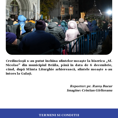
Credincioşii s-au putut închina sfintelor moaşte la biserica „Sf.
Nicolae“ din municipiul Brăila, până în data de 6 decembrie,
când, după Sfânta Liturghie arhierească, sfintele moaşte s-au
întors la Galaţi.
Reporter: pr. Rareș Bucur
Imagine: Cristian Gîrliceanu
TERMENI SI CONDITII