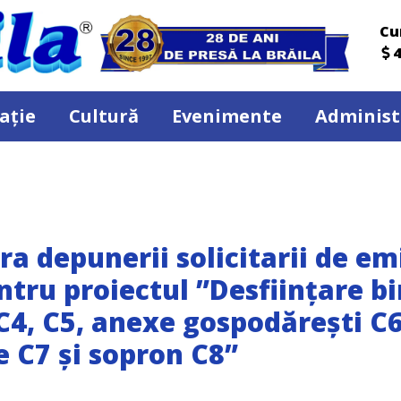
Cu
4
ație
Cultură
Evenimente
Administ
ra depunerii solicitarii de em
tru proiectul ”Desființare bi
 C4, C5, anexe gospodărești C6
 C7 și sopron C8”