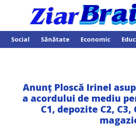
Social
Sănătate
Economic
Educ
Anunț Ploscă Irinel asup
a acordului de mediu pen
C1, depozite C2, C3,
magazie