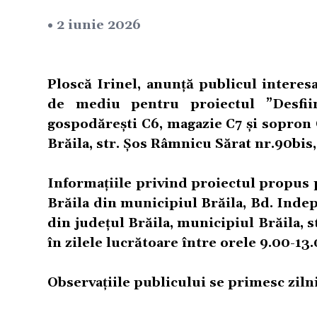
• 2 iunie 2026
Ploscă Irinel, anunță publicul interes
de mediu pentru proiectul ”Desfiin
gospodărești C6, magazie C7 și sopron C
Brăila, str. Șos Râmnicu Sărat nr.90bis
Informațiile privind proiectul propus p
Brăila din municipiul Brăila, Bd. Indep
din județul Brăila, municipiul Brăila, 
în zilele lucrătoare între orele 9.00-13.
Observațiile publicului se primesc ziln