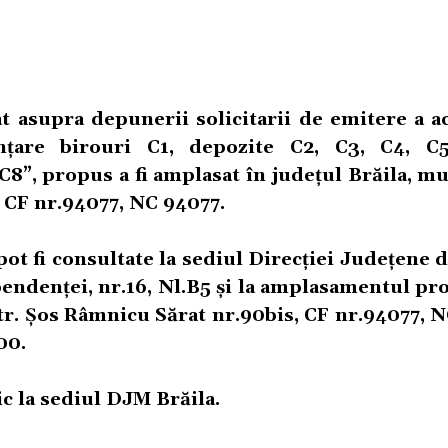
at asupra depunerii solicitarii de emitere a a
țare birouri C1, depozite C2, C3, C4, C5
8”, propus a fi amplasat în județul Brăila, m
, CF nr.94077, NC 94077.
ot fi consultate la sediul Direcției Județene
endenței, nr.16, Nl.B5 și la amplasamentul pr
str. Șos Râmnicu Sărat nr.90bis, CF nr.94077, 
00.
ic la sediul DJM Brăila.