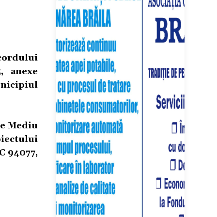
cordului
, anexe
unicipiul
 de Mediu
oiectului
NC 94077,