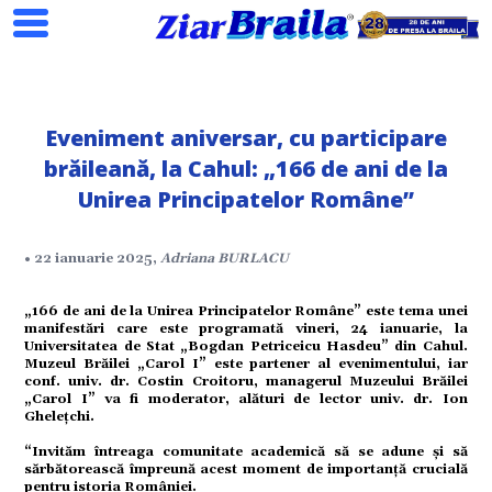
Eveniment aniversar, cu participare
brăileană, la Cahul: „166 de ani de la
Search
Unirea Principatelor Române”
• 22 ianuarie 2025,
Adriana BURLACU
ial
„166 de ani de la Unirea Principatelor Române” este tema unei
manifestări care este programată vineri, 24 ianuarie, la
tate
Universitatea de Stat „Bogdan Petriceicu Hasdeu” din Cahul.
Muzeul Brăilei „Carol I” este partener al evenimentului, iar
conf. univ. dr. Costin Croitoru, managerul Muzeului Brăilei
„Carol I” va fi moderator, alături de lector univ. dr. Ion
omic
Ghelețchi.
“Invităm întreaga comunitate academică să se adune și să
sărbătorească împreună acest moment de importanță crucială
ație
pentru istoria României.