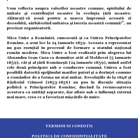
Vom reflecta asupra valorilor noastre comune, spiritului de
unitate și contribuției noastre la evoluția țării noastre.
tură
Alăturați-vă nouă pentru a marca împreună această zi
deosebită, sărbătorind unitatea și istoria noastră comună!”, au
precizat organizatorii.
mente
Mica Unire a României, cunoscută și ca Unirea Principatelor
Române, a avut loc la 24 ianuarie 1859. Aceasta a reprezentat
un pas esențial în procesul de formare a statului național
român modern. Mica Unire a fost realizată prin alegerea lui
strație
Alexandru Ioan Cuza ca domnitor atât al Moldovei (5 ianuarie
1859), cât și al țării Românești (24 ianuarie 1859), unind astfel
cele două principate sub o conducere comună. Unirea a fost
posibilă datorită sprijinului marilor puteri și a dorinței comune
ort
a românilor de a forma un stat unitar. Revoluțiile de la 1848 și
Războiul Crimeei (1853-1856) au pus în discuție situația
politică a Principatelor Române, ducând la recunoașterea
acestora ca entități separate, dar aflate sub o influență externă
citate
mai mare, ceea ce a favorizat mișcările de unire.
TERMENI SI CONDITII
POLITICA DE CONFIDENTIALITATE