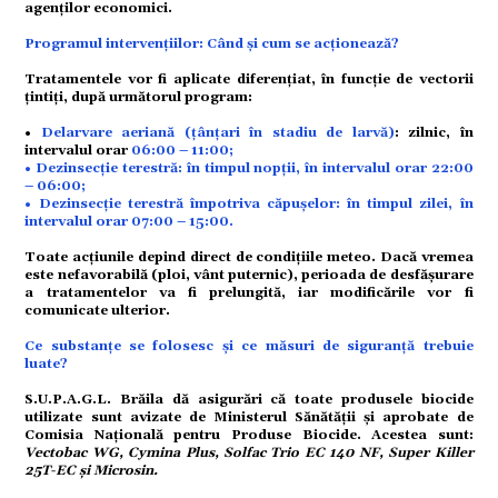
tate
agenților economici.
Programul intervențiilor: Când și cum se acționează?
Tratamentele vor fi aplicate diferențiat, în funcție de vectorii
țintiți, după următorul program:
omic
•
Delarvare aeriană (țânțari în stadiu de larvă)
: zilnic, în
intervalul orar
06:00 – 11:00;
• Dezinsecție terestră: în timpul nopții, în intervalul orar 22:00
– 06:00;
ație
• Dezinsecție terestră împotriva căpușelor: în timpul zilei, în
intervalul orar 07:00 – 15:00.
Toate acțiunile depind direct de condițiile meteo. Dacă vremea
este nefavorabilă (ploi, vânt puternic), perioada de desfășurare
a tratamentelor va fi prelungită, iar modificările vor fi
tură
comunicate ulterior.
Ce substanțe se folosesc și ce măsuri de siguranță trebuie
luate?
S.U.P.A.G.L. Brăila dă asigurări că toate produsele biocide
mente
utilizate sunt avizate de Ministerul Sănătății și aprobate de
Comisia Națională pentru Produse Biocide. Acestea sunt:
Vectobac WG, Cymina Plus, Solfac Trio EC 140 NF, Super Killer
25T-EC și Microsin.