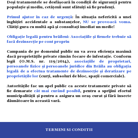
strație
Deși tratamentele se desfășoară în condiții de siguranță pentru
populație și mediu, cetățenii sunt sfătuiți să fie prudenți.
Primul ajutor în caz de urgență
: În situația nefericită a unei
înghițiri accidentale a substanțelor,
NU se provoacă voma
.
Clătiți gura cu multă apă și consultați imediat un medic!
ort
Obligație legală pentru brăileni: Asociațiile și firmele trebuie să
facă dezinsecție pe cont propriu
Campania de pe domeniul public nu va avea eficiența maximă
citate
dacă proprietățile private rămân focare de infestație. Conform
legii (O.M.S. nr. 119/2014),
asociațiile de proprietari,
persoanele fizice și persoanele juridice din Brăila au obligația
legală de a efectua tratamente de dezinsecție și deratizare pe
proprietățile lor
(curți, subsoluri de bloc, spații comerciale).
Autoritățile fac un apel public ca aceste tratamente private să
fie demarate
cât mai curând posibil
, pentru a sprijini efortul
municipalității și pentru a asigura un oraș curat și fără insecte
dăunătoare în această vară.
TERMENI SI CONDITII