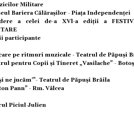
zicilor Militare
ul Bariera Călăraşilor - Piaţa Independenţei
idere a celei de-a XVl-a ediţii a FESTI
ITARE
i participante
șcare pe ritmuri muzicale - Teatrul de Păpuşi B
trul pentru Copii şi Tineret „Vasilache” - Boto
şi ne jucăm'”- Teatrul de Păpuși Brăila
ton Pann” - Rm. Vâlcea
rul Piciul Julien