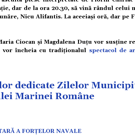
ție, dar de la ora 20.30, să vină rândul celui 
unăre, Nicu Alifantis. La aceeiași oră, dar pe F
Maria Ciocan și Magdalena Duțu vor susține rec
se vor încheia cu tradiționalul
spectacol de art
or dedicate Zilelor Municipi
Zilei Marinei Române
TARĂ A FORȚELOR NAVALE