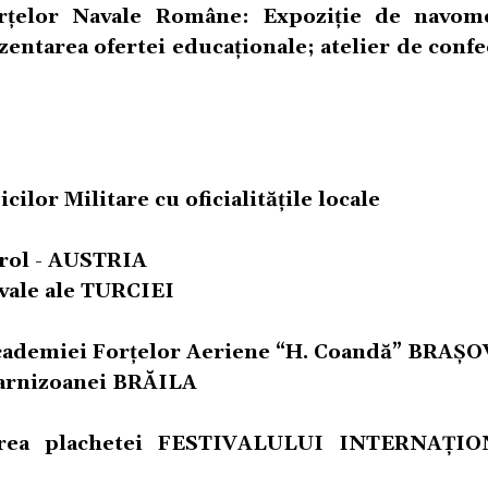
rţelor Navale Române: Expoziţie de navom
ezentarea ofertei educaţionale; atelier de conf
cilor Militare cu oficialităţile locale
yrol - AUSTRIA
avale ale TURCIEI
 Academiei Forţelor Aeriene “H. Coandă” BRAŞO
 Garnizoanei BRĂILA
erirea plachetei FESTIVALULUI INTERNAȚI