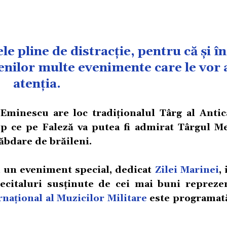
ele pline de distracție, pentru că și î
lenilor multe evenimente care le vor 
atenția.
Eminescu are loc tradiționalul Târg al Antica
mp ce pe Faleză va putea fi admirat Târgul Me
ăbdare de brăileni.
 ca un eveniment special, dedicat
Zilei Marinei
,
ecitaluri susținute de cei mai buni reprezen
rnațional al Muzicilor Militare
este programată