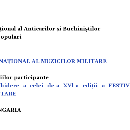
ional al Anticarilor și Buchiniştilor
Populari
NAȚIONAL AL MUZICILOR MILITARE
ţiilor participante
hidere a celei de-a XVl-a ediții a FEST
ITARE
 UNGARIA