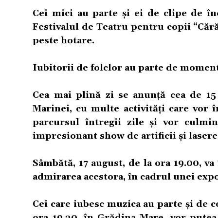
Cei mici au parte și ei de clipe de î
Festivalul de Teatru pentru copii “Cărăb
peste hotare.
Iubitorii de folclor au parte de momen
Cea mai plină zi se anunță cea de 15
Marinei, cu multe activități care vor 
parcursul întregii zile și vor culmi
impresionant show de artificii și lasere
Sâmbătă, 17 august, de la ora 19.00, v
admirarea acestora, în cadrul unei expo
Cei care iubesc muzica au parte și de co
ora 19.30, în Grădina Mare, vor putea