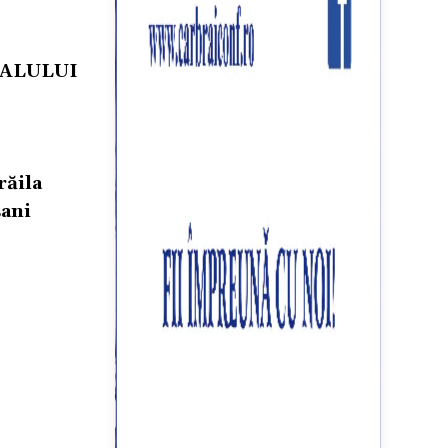
VALULUI
răila
şani