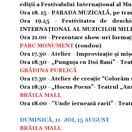
ediţii a Festivalului Internaţional al Mu
Ora 18. 15 - PARADA MUZICALĂ, pe trase
Ora 19.45 - Festivitatea de desch
INTERNAȚIONAL AL MUZICILOR MIL
Ora 21.00 - Prezentare show-uri formaţi
PARC MONUMENT
(rondou)
Ora 17.30 - Atelier - Improvizaţie și mi
Ora 18.30 - „Punguţa cu Doi Bani” - Tea
GRĂDINA PUBLICĂ
Ora 17.30 - Atelier de creaţie “Colorăm 
Ora 18.30 - „Hocus Pocus”- Teatrul „An
BRĂILA MALL
Ora 18.00 - "Unde iernează racii” - Teat
DUMINICĂ, 11- JOI, 15 AUGUST
BRĂILA MALL