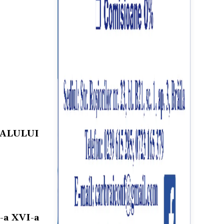
VALULUI
e-a XVI-a