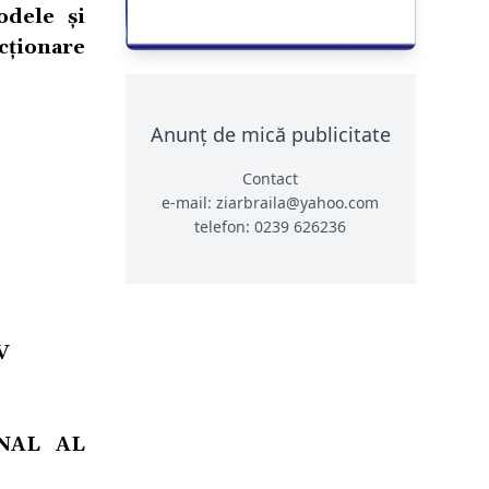
odele și
ecționare
Anunț de mică publicitate
Contact
e-mail: ziarbraila@yahoo.com
telefon: 0239 626236
V
ONAL AL