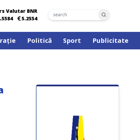
rs Valutar BNR
Search
.5584
5.2554
rație
Politică
Sport
Publicitate
a