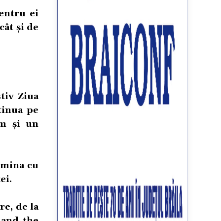
entru ei
cât și de
tiv Ziua
tinua pe
um și un
lmina cu
ei.
re, de la
 and the