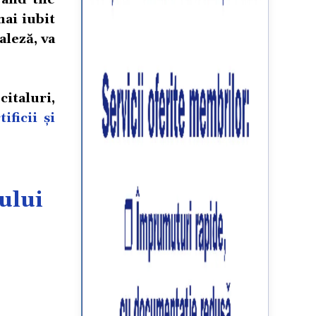
mai iubit
aleză, va
italuri,
ificii și
ului