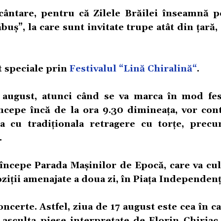
ncântare, pentru că Zilele Brăilei înseamnă p
uș”, la care sunt invitate trupe atât din țară, 
t speciale prin
Festivalul “Lină Chiralină“
.
 august, atunci când se va marca în mod fes
începe încă de la ora 9.30 dimineața, vor con
na cu tradiționala retragere cu torțe, prec
.
a începe Parada Mașinilor de Epocă, care va cu
ziții amenajate a doua zi, în Piața Independenț
ncerte. Astfel, ziua de 17 august este cea în ca
 asculta piese interpretate de Florin Chiriac