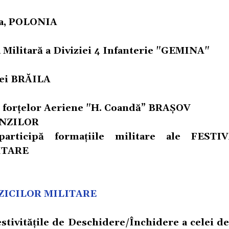
via, POLONIA
a Militară a Diviziei 4 Infanterie "GEMINA"
nei BRĂILA
ei forțelor Aeriene "H. Coandă” BRAȘOV
INZILOR
articipă formaţiile militare ale FESTI
ITARE
ZICILOR MILITARE
stivitățile de Deschidere/Închidere a celei d