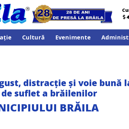
Cu
4
ație
Cultură
Evenimente
Administ
gust, distracție și voie bună l
de suflet a brăilenilor
NICIPIULUI BRĂILA