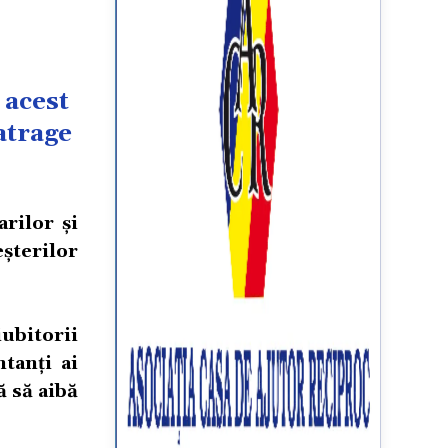
n acest
atrage
rilor și
șterilor
 iubitorii
tanți ai
 să aibă