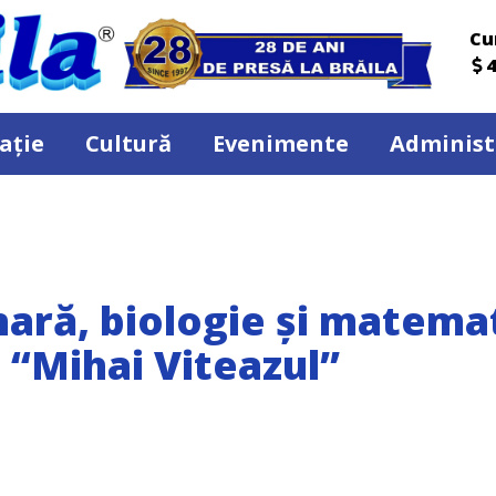
Cu
4
ație
Cultură
Evenimente
Administ
nară, biologie și matema
a “Mihai Viteazul”