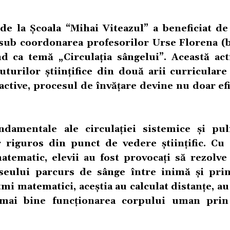
 de la Școala “Mihai Viteazul” a beneficiat de
 sub coordonarea profesorilor Urse Florena (b
d ca temă „Circulația sângelui”. Această acti
turilor științifice din două arii curriculare
active, procesul de învățare devine nu doar efi
ndamentale ale circulației sistemice și pu
 riguros din punct de vedere științific. Cu 
tematic, elevii au fost provocați să rezolve 
aseului parcurs de sânge între inimă și prin
mi matematici, aceștia au calculat distanțe, au
es mai bine funcționarea corpului uman pri