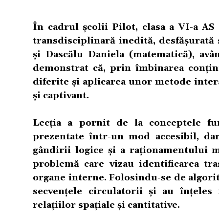
În cadrul școlii Pilot, clasa a VI-a AS
transdisciplinară inedită, desfășurată
și Dascălu Daniela (matematică), avân
demonstrat că, prin îmbinarea conținu
diferite și aplicarea unor metode inter
și captivant.
Lecția a pornit de la conceptele fu
prezentate într-un mod accesibil, dar
gândirii logice și a raționamentului ma
problemă care vizau identificarea tr
organe interne. Folosindu-se de algorit
secvențele circulatorii și au înțel
relațiilor spațiale și cantitative.