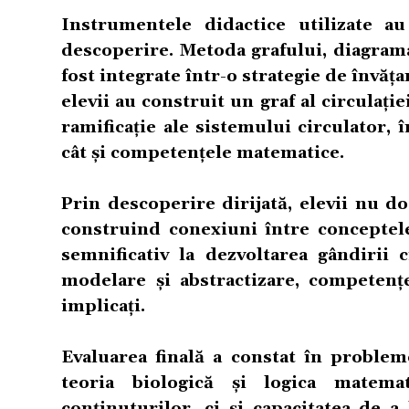
Instrumentele didactice utilizate au
descoperire. Metoda grafului, diagrama,
fost integrate într-o strategie de învăț
elevii au construit un graf al circulați
ramificație ale sistemului circulator, 
cât și competențele matematice.
Prin descoperire dirijată, elevii nu doa
construind conexiuni între conceptel
semnificativ la dezvoltarea gândirii c
modelare și abstractizare, competenț
implicați.
Evaluarea finală a constat în problem
teoria biologică și logica matema
conținuturilor, ci și capacitatea de a 