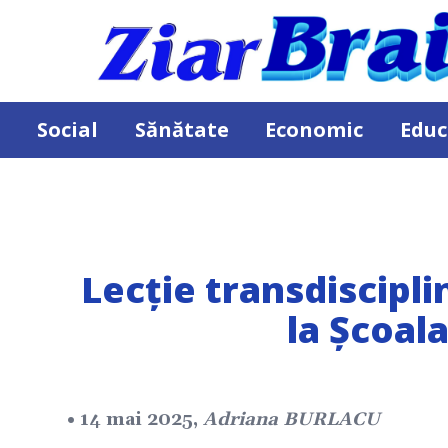
Social
Sănătate
Economic
Educ
Lecție transdiscipli
la Școal
• 14 mai 2025,
Adriana BURLACU