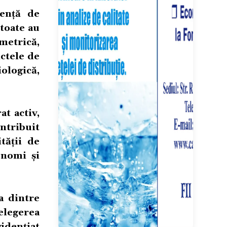
iență de
 toate au
imetrică,
nctele de
iologică,
at activ,
ntribuit
tății de
onomi și
a dintre
legerea
vidențiat