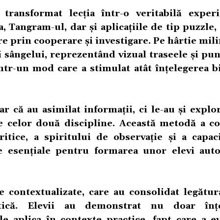
 transformat lecția într-o veritabilă exper
 Tangram-ul, dar și aplicațiile de tip puzzle,
are prin cooperare și investigare. Pe hârtie mil
ei sângelui, reprezentând vizual traseele și pu
într-un mod care a stimulat atât înțelegerea b
r că au asimilat informații, ci le-au și explor
e celor două discipline. Această metodă a co
ritice, a spiritului de observație și a capaci
e esențiale pentru formarea unor elevi aut
e contextualizate, care au consolidat legătur
tică. Elevii au demonstrat nu doar înțe
le aplica în contexte practice, fapt care a e