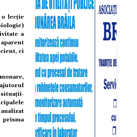
 o lecție
iologie)
vitate a
 aparent
cient, ci
lmonare,
ajutorul
situații-
cipalele
 analizat
n prisma