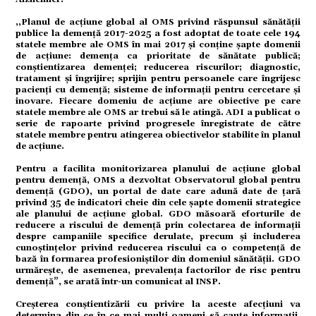
,,Planul de acțiune global al OMS privind răspunsul sănătății
publice la demență 2017-2025 a fost adoptat de toate cele 194
statele membre ale OMS în mai 2017 și conține șapte domenii
de acțiune: demența ca prioritate de sănătate publică;
conștientizarea demenței; reducerea riscurilor; diagnostic,
tratament și îngrijire; sprijin pentru persoanele care îngrijesc
pacienți cu demență; sisteme de informații pentru cercetare și
inovare. Fiecare domeniu de acțiune are obiective pe care
ial
statele membre ale OMS ar trebui să le atingă. ADI a publicat o
serie de rapoarte privind progresele înregistrate de către
statele membre pentru atingerea obiectivelor stabilite în planul
de acțiune.
Pentru a facilita monitorizarea planului de acțiune global
pentru demență, OMS a dezvoltat Observatorul global pentru
demență (GDO), un portal de date care adună date de țară
privind 35 de indicatori cheie din cele șapte domenii strategice
ale planului de acțiune global. GDO măsoară eforturile de
tate
reducere a riscului de demență prin colectarea de informații
despre campaniile specifice derulate, precum și includerea
cunoștințelor privind reducerea riscului ca o competență de
bază în formarea profesioniștilor din domeniul sănătății. GDO
urmărește, de asemenea, prevalența factorilor de risc pentru
demență”, se arată într-un comunicat al INSP.
Creșterea conștientizării cu privire la aceste afecțiuni va
determina din ce în ce mai mulți oameni să caute informații,