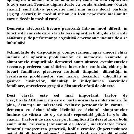
6.299 cazuri. Femeile dignosticate cu boala Alzheimer (6.226
citate
cazuri) sunt într-o proporție mult mai mare decât bărbații
(3.925 cazuri); în mediul urban au fost raportate mai multe
cazuri decât în mediul rural.
Demența afectează fiecare persoană într-un mod diferit, în
funcție de cauzele care stau la baza apariției bolii, de starea de
sănătate și de performanța cognitivă a persoanei înainte de a se
îmbolnăvi.
Schimbările de dispoziție și comportament apar uneori chiar
înainte de apariția problemelor de memorie. Semnele și
simptomele timpurii ale demenței sunt: uitarea evenimentelor
recente, pierderea sau rătăcirea lucrurilor, confuzia, chiar și în
locuri familiare, pierderea noțiunii timpului, dificultăți în
rezolvarea problemelor sau luarea deciziilor, dificultăţi în
găsirea cuvintelor, dificultăți în îndeplinirea sarcinilor
familiare, aprecierea greșită a distanțelor față de obiecte.
Deși vârsta este cel mai important factor de
risc, boala Alzheimer nu este o parte normală a îmbătrânirii. În
plus, demența nu afectează exclusiv persoanele în vârstă –
demența cu debut tânăr (definită ca debutul simptomelor
înainte de vârsta de 65 de ani) reprezintă până la 9% din
cazuri. Factorii de risc care pot fi implicați în dezvoltarea bolii
sunt: stilul de viață (consumul de alcool, inactivitatea fizică,
fumatul) moștenirea genetică, bolile cronice (hipertensiunea
arterială, diabetul zaharat), depresia, izolarea socială, nivelul