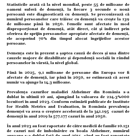
Statisticile arată că la nivel mondial, peste 55 de milioane de
mente
oameni suferă de demență, la fiecare 3 secunde o nouă
persoană este diagnosticată cu demență. Se preconizează că
numărul persoanelor care trăiesc cu demență va crește la 139
de milioane până în 2050. Femeile sunt afectate în mod
disproporționat de demență, atât direct, cât și indirect prin
oferirea de sprijin persoanelor apropiate afectate de demență,
ele acoperind 70% din timpul alocat îngrijirilor acestor
persoane.
strație
Demența este în prezent a șaptea cauză de deces și una dintre
cauzele majore de dizabilitate și dependență socială în rândul
persoanelor în vârstă, la nivel global.
Până în 2025, 9,1 milioane de persoane din Europa vor fi
afectate de demență, iar până în 2050, se estimează că acest
număr va ajunge la 14,3 milioane.
Prevalența cazurilor maladiei Alzheimer din România s-a
dublat în ultimii 10 ani, ajungând la valoarea de 224.3%000
ort
locuitori în anul 2023. Conform estimării publicate de Institute
for Health Metrics and Evaluation, în România prevalența
demenței va avea o creștere accelerată de la 341.195 cazuri de
demență în anul 2019 la 577.177 cazuri în anul 2050.
În anul 2023 au fost raportate de către medicii de familie 10.151
de cazuri noi de îmbolnăvire cu boala Alzheimer, numărul
aproape s-a dublat față de anul 2014, când au fost raportate