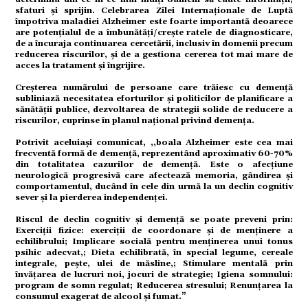
omic
sfaturi și sprijin. Celebrarea Zilei Internaționale de Luptă
împotriva maladiei Alzheimer este foarte importantă deoarece
are potențialul de a îmbunătăți/crește ratele de diagnosticare,
de a încuraja continuarea cercetării, inclusiv în domenii precum
reducerea riscurilor, și de a gestiona cererea tot mai mare de
acces la tratament și îngrijire.
Creșterea numărului de persoane care trăiesc cu demență
subliniază necesitatea eforturilor și politicilor de planificare a
sănătății publice, dezvoltarea de strategii solide de reducere a
ație
riscurilor, cuprinse în planul național privind demența.
Potrivit aceluiași comunicat, ,,boala Alzheimer este cea mai
frecventă formă de demență, reprezentând aproximativ 60-70%
din totalitatea cazurilor de demență. Este o afecțiune
neurologică progresivă care afectează memoria, gândirea și
comportamentul, ducând în cele din urmă la un declin cognitiv
sever și la pierderea independenței.
tură
Riscul de declin cognitiv și demență se poate preveni prin:
Exerciţii fizice: exerciții de coordonare și de menținere a
echilibrului; Implicare socială pentru menținerea unui tonus
psihic adecvat,; Dieta echilibrată, în special legume, cereale
integrale, peşte, ulei de măsline,; Stimulare mentală prin
învăţarea de lucruri noi, jocuri de strategie; Igiena somnului:
program de somn regulat; Reducerea stresului; Renunţarea la
consumul exagerat de alcool şi fumat.”