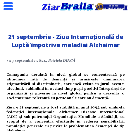
21 septembrie - Ziua Internațională de
Luptă împotriva maladiei Alzheimer
• 23 septembrie 2024,
Patricia DINCĂ
Camapania derulată la nivel global se concentrează pe
atitudinea față de demență și urmărește diminuarea
stigmatizării și discriminării, care încă există în jurul acestei
afecțiuni, subliniind în același timp pașii pozitivi întreprinși de
organizații și guverne la nivel global pentru a dezvolta o
societate mai tolerantă cu persoanele care au demență.
Ziua e 21 septembrie a fost stabilită în anul 1994 sub umbrela
Search
federației internaționale, Alzheimer Disease International
(ADI) și sub patronajul Organizației Mondiale a Sănătății, cu
scopul de a concentra eforturile în vederea sensibilizării
populaţiei generale cu privire la problematica demenţei de tip
Alzheimer.