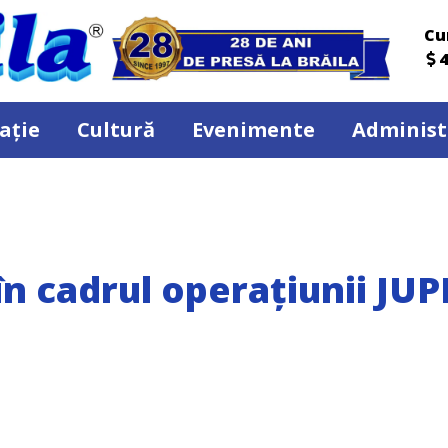
Cu
4
ație
Cultură
Evenimente
Administ
 în cadrul operațiunii JU