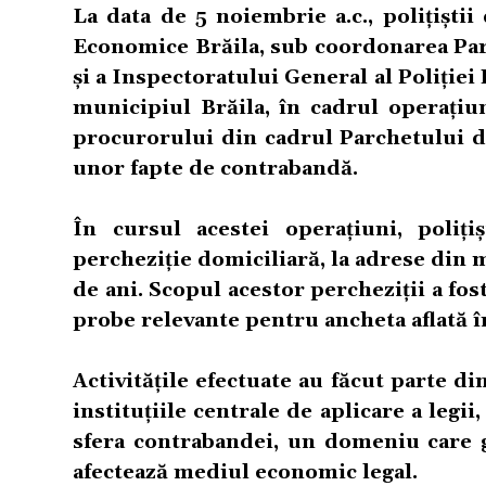
La data de 5 noiembrie a.c., polițiștii
Economice Brăila, sub coordonarea Parch
și a Inspectoratului General al Poliției
municipiul Brăila, în cadrul operați
procurorului din cadrul Parchetului d
unor fapte de contrabandă.
În cursul acestei operațiuni, poliț
percheziție domiciliară, la adrese din m
de ani. Scopul acestor percheziții a fos
probe relevante pentru ancheta aflată î
Activitățile efectuate au făcut parte d
instituțiile centrale de aplicare a leg
sfera contrabandei, un domeniu care g
afectează mediul economic legal.