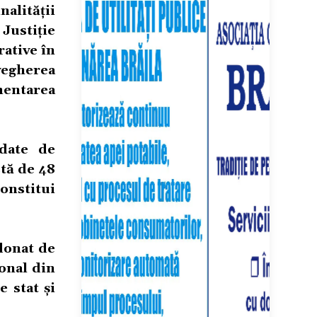
nalității
 Justiție
rative în
vegherea
mentarea
ndate de
stă de 48
constitui
rdonat de
ional din
 stat și