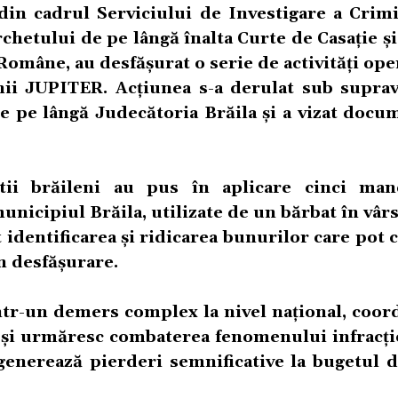
 din cadrul Serviciului de Investigare a Crimi
etului de pe lângă înalta Curte de Casație și
 Române, au desfășurat o serie de activități ope
unii JUPITER. Acțiunea s-a derulat sub supra
e pe lângă Judecătoria Brăila și a vizat docu
iștii brăileni au pus în aplicare cinci ma
unicipiul Brăila, utilizate de un bărbat în vâr
t identificarea și ridicarea bunurilor care pot 
n desfășurare.
intr-un demers complex la nivel național, coo
ii, și urmăresc combaterea fenomenului infracț
enerează pierderi semnificative la bugetul de