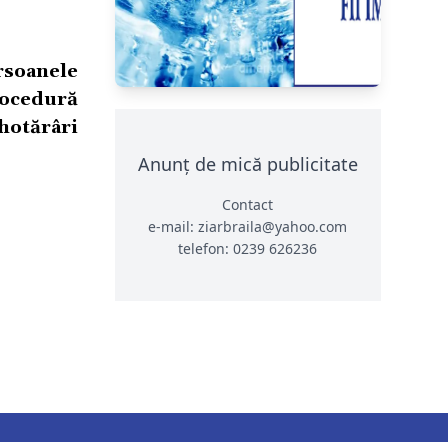
rsoanele
rocedură
otărâri
Anunț de mică publicitate
Contact
e-mail: ziarbraila@yahoo.com
telefon: 0239 626236