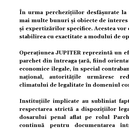
În urma perchezițiilor desfășurate la i
mai multe bunuri și obiecte de interes 
și expertizărilor specifice. Acestea vor 
stabilirea cu exactitate a modului de op
Operațiunea JUPITER reprezintă un efor
parchet din întreaga țară, fiind orienta
economice ilegale, în special contraban
național, autoritățile urmăresc re
climatului de legalitate în domeniul co
Instituțiile implicate au subliniat fap
respectarea strictă a dispozițiilor leg
dosarului penal aflat pe rolul Parch
continuă pentru documentarea întreg