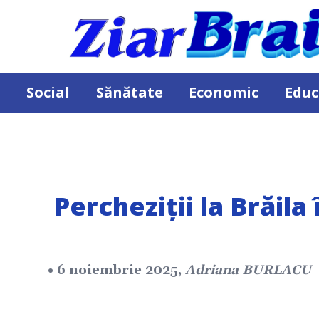
Social
Sănătate
Economic
Educ
Percheziții la Brăila
• 6 noiembrie 2025,
Adriana BURLACU