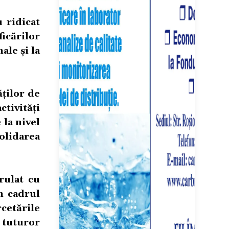
u ridicat
ficărilor
ale și la
ților de
ctivități
 la nivel
olidarea
erulat cu
în cadrul
cetările
 tuturor