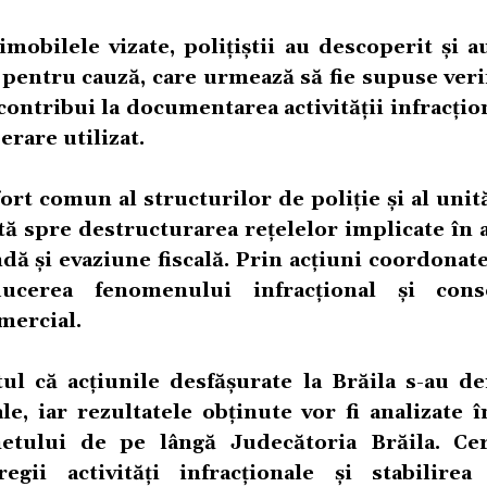
mobilele vizate, polițiștii au descoperit și a
pentru cauză, care urmează să fie supuse veri
contribui la documentarea activității infracțion
erare utilizat.
t comun al structurilor de poliție și al unită
tă spre destructurarea rețelelor implicate în a
dă și evaziune fiscală. Prin acțiuni coordonate
ducerea fenomenului infracțional și cons
mercial.
tul că acțiunile desfășurate la Brăila s-au d
ale, iar rezultatele obținute vor fi analizate 
etului de pe lângă Judecătoria Brăila. Cer
ii activități infracționale și stabilirea