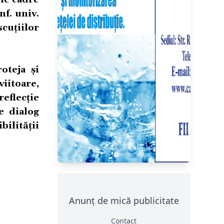
f. univ.
cuțiilor
oteja și
iitoare,
eflecție
e dialog
bilității
Anunț de mică publicitate
Contact