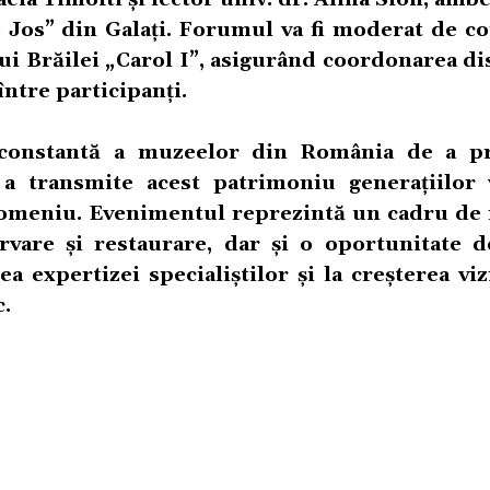
 Jos” din Galați. Forumul va fi moderat de con
i Brăilei „Carol I”, asigurând coordonarea dis
între participanți.
a constantă a muzeelor din România de a pr
 a transmite acest patrimoniu generațiilor v
omeniu. Evenimentul reprezintă un cadru de r
are și restaurare, dar și o oportunitate d
 expertizei specialiștilor și la creșterea vizi
c.