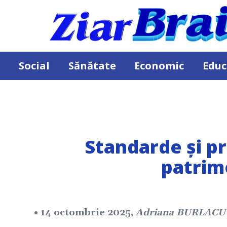
Social
Sănătate
Economic
Educ
Standarde și p
patrimo
• 14 octombrie 2025,
Adriana BURLACU