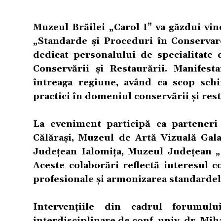
Muzeul Brăilei „Carol I” va găzdui vin
„Standarde și Proceduri în Conservar
dedicat personalului de specialitate
Conservării și Restaurării. Manifest
întreaga regiune, având ca scop sc
practici în domeniul conservării și res
La eveniment participă ca partener
Călărași, Muzeul de Artă Vizuală Gala
Județean Ialomița, Muzeul Județean „
Aceste colaborări reflectă interesul
profesionale și armonizarea standardel
Intervențiile din cadrul forumulu
interdisciplinare de conf. univ. dr. Mih