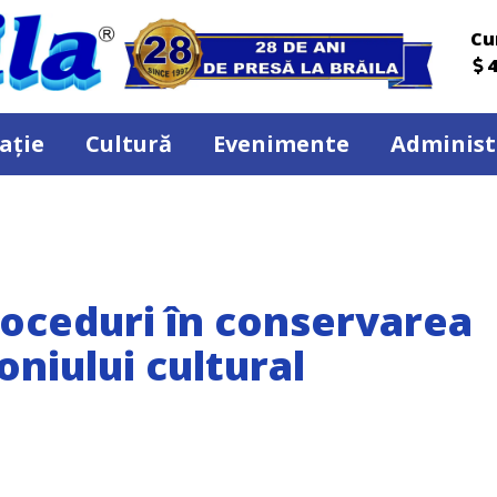
Cu
4
ație
Cultură
Evenimente
Administ
roceduri în conservarea
niului cultural