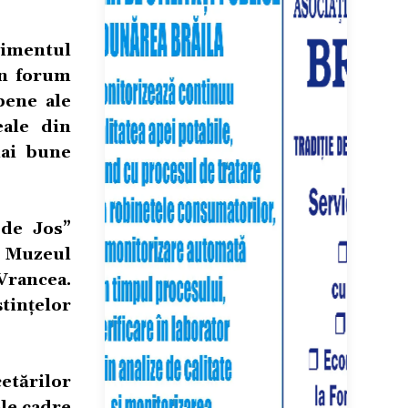
nimentul
un forum
pene ale
eale din
mai bune
 de Jos”
, Muzeul
Vrancea.
tințelor
tărilor
ele cadre