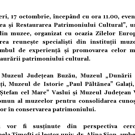
eri, 17 octombrie, începând cu ora 11.00, eve
ea și Restaurarea Patrimoniului Cultural”, 
 din muzee, organizat cu ocazia Zilelor Euro
area reunește specialiști din instituții muz
himbul de experiență și promovarea celor 
taurării patrimoniului cultural.
i Muzeul Județean Buzău, Muzeul „Dunării
ți, Muzeul de Istorie „Paul Păltănea” Galați
Ștefan cel Mare” Vaslui și Muzeul Județean 
 comun al muzeelor pentru consolidarea cunoș
or în conservarea patrimoniului.
i vor fi susținute din perspectiva cerce
aela Timofti și lector univ. dr. Alina Sion, amb