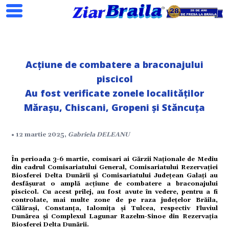
Acțiune de combatere a braconajului
piscicol
Search
Au fost verificate zonele localităților
Mărașu, Chiscani, Gropeni și Stăncuța
• 12 martie 2025,
Gabriela DELEANU
ial
În perioada 3-6 martie, comisari ai Gărzii Naționale de Mediu
din cadrul Comisariatului General, Comisariatului Rezervației
Biosferei Delta Dunării și Comisariatului Județean Galați au
tate
desfășurat o amplă acțiune de combatere a braconajului
piscicol. Cu acest prilej, au fost avute în vedere, pentru a fi
controlate, mai multe zone de pe raza județelor Brăila,
Călărași, Constanța, Ialomița și Tulcea, respectiv Fluviul
omic
Dunărea și Complexul Lagunar Razelm-Sinoe din Rezervația
Biosferei Delta Dunării.