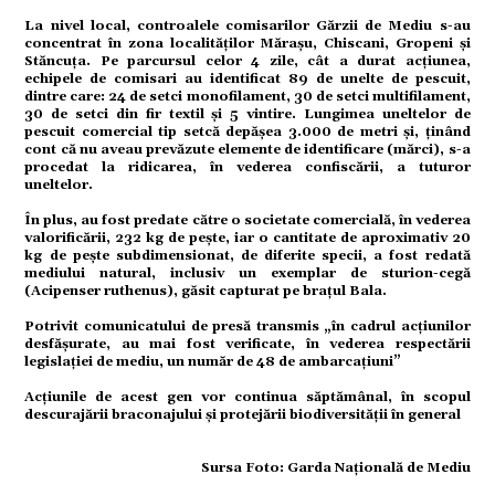
La nivel local, controalele comisarilor Gărzii de Mediu s-au
ație
concentrat în zona localităților Mărașu, Chiscani, Gropeni și
Stăncuța. Pe parcursul celor 4 zile, cât a durat acțiunea,
echipele de comisari au identificat 89 de unelte de pescuit,
dintre care: 24 de setci monofilament, 30 de setci multifilament,
30 de setci din fir textil și 5 vintire. Lungimea uneltelor de
tură
pescuit comercial tip setcă depășea 3.000 de metri și, ținând
cont că nu aveau prevăzute elemente de identificare (mărci), s-a
procedat la ridicarea, în vederea confiscării, a tuturor
uneltelor.
mente
În plus, au fost predate către o societate comercială, în vederea
valorificării, 232 kg de pește, iar o cantitate de aproximativ 20
kg de pește subdimensionat, de diferite specii, a fost redată
strație
mediului natural, inclusiv un exemplar de sturion-cegă
(Acipenser ruthenus), găsit capturat pe brațul Bala.
Potrivit comunicatului de presă transmis „în cadrul acțiunilor
ort
desfășurate, au mai fost verificate, în vederea respectării
legislației de mediu, un număr de 48 de ambarcațiuni”
Acțiunile de acest gen vor continua săptămânal, în scopul
descurajării braconajului și protejării biodiversității în general
citate
Sursa Foto: Garda Naţională de Mediu