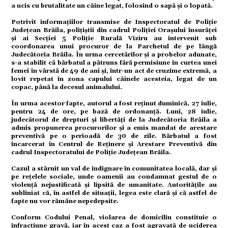
a ucis cu brutalitate un câine legat, folosind o sapă și o lopată.
Potrivit informațiilor transmise de Inspectoratul de Poliție
Județean Brăila, polițiștii din cadrul Poliției Orașului însurăței
omic
și ai Secției 5 Poliție Rurală Viziru au intervenit sub
coordonarea unui procuror de la Parchetul de pe lângă
Judecătoria Brăila. În urma cercetărilor și a probelor adunate,
s-a stabilit că bărbatul a pătruns fără permisiune în curtea unei
femei în vârstă de 49 de ani și, într-un act de cruzime extremă, a
lovit repetat în zona capului câinele acesteia, legat de un
ație
copac, până la decesul animalului.
În urma acestor fapte, autorul a fost reținut duminică, 27 iulie,
pentru 24 de ore, pe bază de ordonanță. Luni, 28 iulie,
judecătorul de drepturi și libertăți de la Judecătoria Brăila a
tură
admis propunerea procurorilor și a emis mandat de arestare
preventivă pe o perioadă de 30 de zile. Bărbatul a fost
încarcerat în Centrul de Reținere și Arestare Preventivă din
cadrul Inspectoratului de Poliție Județean Brăila.
mente
Cazul a stârnit un val de indignare în comunitatea locală, dar și
pe rețelele sociale, unde oamenii au condamnat gestul de o
violență nejustificată și lipsită de umanitate. Autoritățile au
subliniat că, în astfel de situații, legea este clară și că astfel de
fapte nu vor rămâne nepedepsite.
strație
Conform Codului Penal, violarea de domiciliu constituie o
infracțiune gravă, iar în acest caz a fost agravată de uciderea