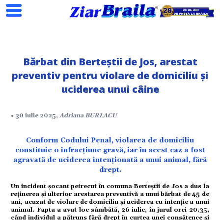
Bărbat din Berteștii de Jos, arestat
preventiv pentru violare de domiciliu și
uciderea unui câine
Search
• 30 iulie 2025,
Adriana BURLACU
Conform Codului Penal, violarea de domiciliu
constituie o infracțiune gravă, iar în acest caz a fost
agravată de uciderea intenționată a unui animal, fără
drept.
ial
Un incident șocant petrecut în comuna Berteștii de Jos a dus la
reținerea și ulterior arestarea preventivă a unui bărbat de 45 de
ani, acuzat de violare de domiciliu și uciderea cu intenție a unui
animal. Fapta a avut loc sâmbătă, 26 iulie, în jurul orei 20.35,
tate
când individul a pătruns fără drept în curtea unei consătence și