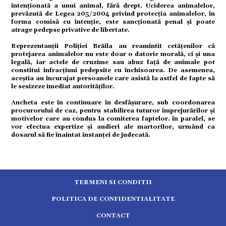
intenționată a unui animal, fără drept. Uciderea animalelor,
prevăzută de Legea 205/2004 privind protecția animalelor, în
forma comisă cu intenție, este sancționată penal și poate
ort
atrage pedepse privative de libertate.
Reprezentanții Poliției Brăila au reamintit cetățenilor că
protejarea animalelor nu este doar o datorie morală, ci și una
legală, iar actele de cruzime sau abuz față de animale pot
constitui infracțiuni pedepsite cu închisoarea. De asemenea,
citate
aceștia au încurajat persoanele care asistă la astfel de fapte să
le sesizeze imediat autorităților.
Ancheta este în continuare în desfășurare, sub coordonarea
procurorului de caz, pentru stabilirea tuturor împrejurărilor și
motivelor care au condus la comiterea faptelor. în paralel, se
vor efectua expertize și audieri ale martorilor, urmând ca
dosarul să fie înaintat instanței de judecată.
TERMENI SI CONDITII
POLITICA DE CONFIDENTIALITATE
CONTACT