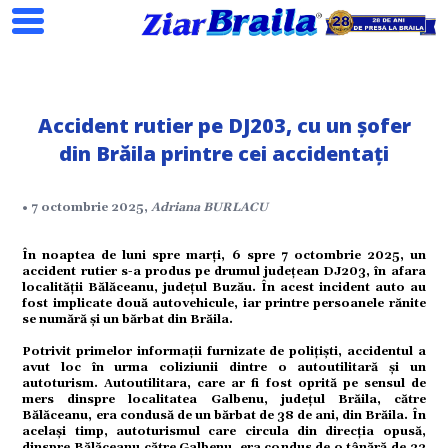
Accident rutier pe DJ203, cu un șofer
din Brăila printre cei accidentați
Search
• 7 octombrie 2025,
Adriana BURLACU
În noaptea de luni spre marți, 6 spre 7 octombrie 2025, un
accident rutier s-a produs pe drumul județean DJ203, în afara
ial
localității Bălăceanu, județul Buzău. În acest incident auto au
fost implicate două autovehicule, iar printre persoanele rănite
se numără și un bărbat din Brăila.
tate
Potrivit primelor informații furnizate de polițiști, accidentul a
avut loc în urma coliziunii dintre o autoutilitară și un
autoturism. Autoutilitara, care ar fi fost oprită pe sensul de
mers dinspre localitatea Galbenu, județul Brăila, către
omic
Bălăceanu, era condusă de un bărbat de 38 de ani, din Brăila. În
același timp, autoturismul care circula din direcția opusă,
dinspre Bălăceanu către Galbenu, era condus de o tânără de 22