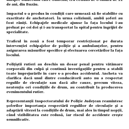
de ani, din Buzău.
ație
Impactul s-a produs în condiții care urmează să fie stabilite cu
exactitate de anchetatori. În urma coliziunii, ambii șoferi au
fost răniți. Echipajele medicale ajunse la fața locului i-au
preluat pe cei doi și i-au transportat la spital pentru îngrijiri de
tură
specialitate.
Traficul în zonă a fost temporar restricționat pe durata
intervenției echipajelor de poliție și a ambulanțelor, pentru
mente
asigurarea măsurilor specifice și efectuarea cercetărilor la fața
locului.
Polițiștii rutieri au deschis un dosar penal pentru vătămare
strație
corporală din culpă și continuă investigațiile pentru a stabili
toate împrejurările în care s-a produs accidentul. Ancheta va
clarifica dacă unul dintre conducătorii auto nu a respectat
regulile de circulație sau dacă alte cauze, precum viteza,
neatenția ori condițiile de drum, au contribuit la producerea
ort
evenimentului rutier.
Reprezentanții Inspectoratului de Poliție Județean reamintesc
șoferilor importanța respectării regulilor de circulație și a
citate
adaptării vitezei la condițiile de drum, mai ales în timpul nopții,
când vizibilitatea este redusă, iar riscul de accidente crește
semnificativ.