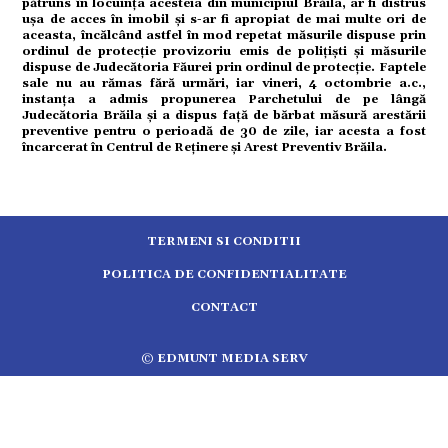
pătruns în locuința acesteia din municipiul Brăila, ar fi distrus
tură
ușa de acces în imobil și s-ar fi apropiat de mai multe ori de
aceasta, încălcând astfel în mod repetat măsurile dispuse prin
ordinul de protecție provizoriu emis de polițiști și măsurile
mente
dispuse de Judecătoria Făurei prin ordinul de protecție. Faptele
sale nu au rămas fără urmări, iar vineri, 4 octombrie a.c.,
instanța a admis propunerea Parchetului de pe lângă
Judecătoria Brăila și a dispus față de bărbat măsură arestării
strație
preventive pentru o perioadă de 30 de zile, iar acesta a fost
încarcerat în Centrul de Reținere și Arest Preventiv Brăila.
ort
citate
TERMENI SI CONDITII
POLITICA DE CONFIDENTIALITATE
CONTACT
© EDMUNT MEDIA SERV
5.2513