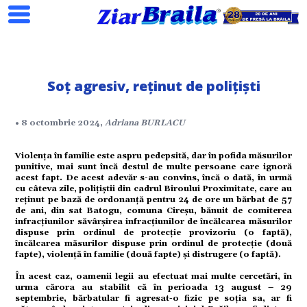
Soț agresiv, reținut de polițiști
Search
• 8 octombrie 2024,
Adriana BURLACU
Violența în familie este aspru pedepsită, dar în pofida măsurilor
ial
punitive, mai sunt încă destul de multe persoane care ignoră
acest fapt. De acest adevăr s-au convins, încă o dată, în urmă
cu câteva zile, polițiștii din cadrul Biroului Proximitate, care au
tate
reținut pe bază de ordonanță pentru 24 de ore un bărbat de 57
de ani, din sat Batogu, comuna Cireșu, bănuit de comiterea
infracțiunilor săvârșirea infracțiunilor de încălcarea măsurilor
dispuse prin ordinul de protecție provizoriu (o faptă),
omic
încălcarea măsurilor dispuse prin ordinul de protecție (două
fapte), violență în familie (două fapte) și distrugere (o faptă).
ație
În acest caz, oamenii legii au efectuat mai multe cercetări, în
urma cărora au stabilit că în perioada 13 august – 29
septembrie, bărbatular fi agresat-o fizic pe soția sa, ar fi