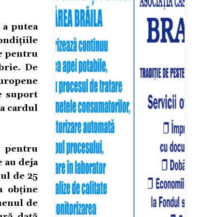
u a putea
ndițiile
e pentru
brie. De
europene
e suport
ja cardul
e pentru
e au deja
nul de 25
a obține
menul de
ură dată