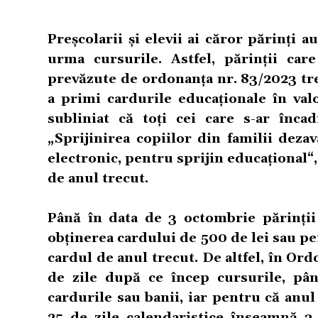
Preșcolarii și elevii ai căror părinți 
urma cursurile. Astfel, părinții car
prevăzute de ordonanța nr. 83/2023 tre
a primi cardurile educaționale în va
subliniat că toți cei care s-ar înc
„Sprijinirea copiilor din familii deza
electronic, pentru sprijin educațional“,
de anul trecut.
Până în data de 3 octombrie părinții
obținerea cardului de 500 de lei sau pe
cardul de anul trecut. De altfel, în Or
de zile după ce încep cursurile, pâ
cardurile sau banii, iar pentru că anu
25 de zile calendaristice înseamnă 3