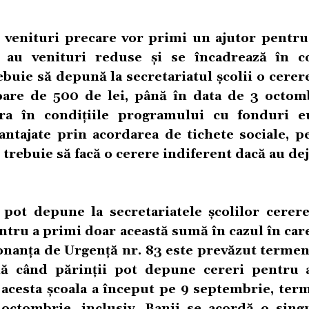
au venituri precare vor primi un ajutor pentr
e au venituri reduse și se încadrează în co
buie să depună la secretariatul școlii o cerer
loare de 500 de lei, până în data de 3 octom
adra în condițiile programului cu fonduri 
vantajate prin acordarea de tichete sociale, p
 trebuie să facă o cerere indiferent dacă au de
 pot depune la secretariatele școlilor cerer
ntru a primi doar această sumă în cazul în car
donanța de Urgență nr. 83 este prevăzut terme
nă când părinții pot depune cereri pentru 
l acesta școala a început pe 9 septembrie, ter
 octombrie, inclusiv. Banii se acordă o sing