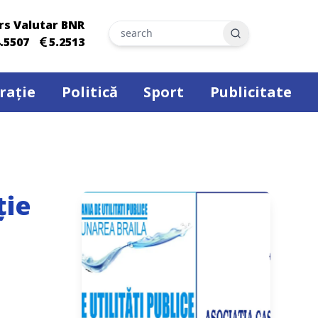
rs Valutar BNR
Search
.5507
5.2513
rație
Politică
Sport
Publicitate
ție