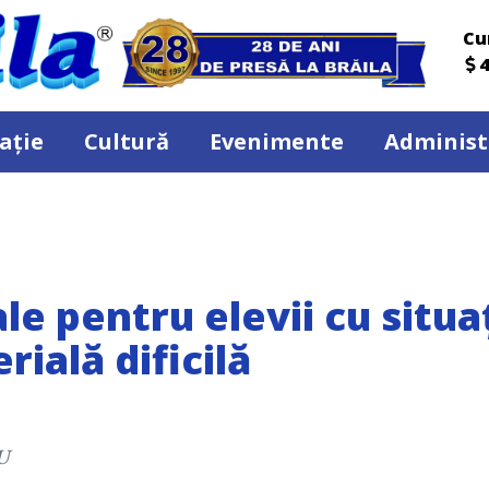
Cu
4
ație
Cultură
Evenimente
Administ
e pentru elevii cu situa
rială dificilă
U