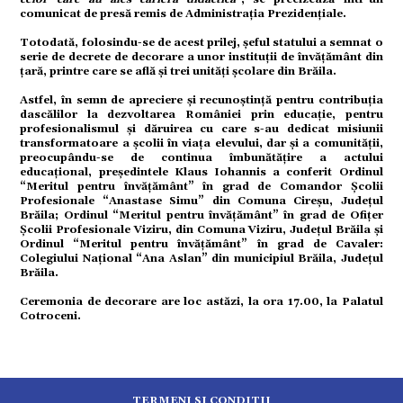
ație
comunicat de presă remis de Administrația Prezidențiale.
Totodată, folosindu-se de acest prilej, șeful statului a semnat o
serie de decrete de decorare a unor instituții de învățământ din
tură
țară, printre care se află și trei unități școlare din Brăila.
Astfel, în semn de apreciere și recunoștință pentru contribuția
dascălilor la dezvoltarea României prin educație, pentru
mente
profesionalismul și dăruirea cu care s-au dedicat misiunii
transformatoare a școlii în viața elevului, dar și a comunității,
preocupându-se de continua îmbunătățire a actului
educațional, președintele Klaus Iohannis a conferit Ordinul
strație
“Meritul pentru învățământ” în grad de Comandor Școlii
Profesionale “Anastase Simu” din Comuna Cireșu, Județul
Brăila; Ordinul “Meritul pentru învățământ” în grad de Ofițer
Școlii Profesionale Viziru, din Comuna Viziru, Județul Brăila și
ort
Ordinul “Meritul pentru învățământ” în grad de Cavaler:
Colegiului Național “Ana Aslan” din municipiul Brăila, Județul
Brăila.
citate
Ceremonia de decorare are loc astăzi, la ora 17.00, la Palatul
Cotroceni.
TERMENI SI CONDITII