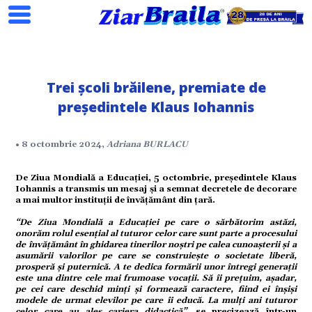
Trei școli brăilene, premiate de
președintele Klaus Iohannis
Search
• 8 octombrie 2024,
Adriana BURLACU
De Ziua Mondială a Educației, 5 octombrie, președintele Klaus
ial
Iohannis a transmis un mesaj și a semnat decretele de decorare
a mai multor instituții de învățământ din țară.
“De Ziua Mondială a Educației pe care o sărbătorim astăzi,
tate
onorăm rolul esențial al tuturor celor care sunt parte a procesului
de învățământ în ghidarea tinerilor noștri pe calea cunoașterii și a
asumării valorilor pe care se construiește o societate liberă,
prosperă și puternică. A te dedica formării unor întregi generații
omic
este una dintre cele mai frumoase vocații. Să îi prețuim, așadar,
pe cei care deschid minți și formează caractere, fiind ei înșiși
modele de urmat elevilor pe care îi educă. La mulți ani tuturor
celor care au ales cariera didactică”
, se precizează într-un