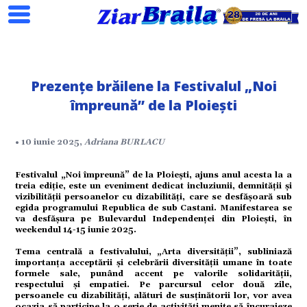
Prezențe brăilene la Festivalul „Noi
împreună” de la Ploiești
• 10 iunie 2025,
Adriana BURLACU
Search
Festivalul „Noi împreună” de la Ploiești, ajuns anul acesta la a
treia ediție, este un eveniment dedicat incluziunii, demnității și
vizibilității persoanelor cu dizabilități, care se desfășoară sub
egida programului Republica de sub Castani. Manifestarea se
va desfășura pe Bulevardul Independenței din Ploiești, în
weekendul 14-15 iunie 2025.
ial
Tema centrală a festivalului, „Arta diversității”, subliniază
importanța acceptării și celebrării diversității umane în toate
formele sale, punând accent pe valorile solidarității,
respectului și empatiei. Pe parcursul celor două zile,
persoanele cu dizabilități, alături de susținătorii lor, vor avea
ocazia să participe la o serie de activități menite să încurajeze