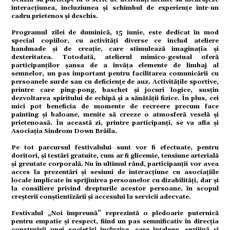
tate
interacțiunea, incluziunea și schimbul de experiențe într-un
cadru prietenos și deschis.
Programul zilei de duminică, 15 iunie, este dedicat în mod
special copiilor, cu activități diverse ce includ ateliere
omic
handmade și de creație, care stimulează imaginația și
dexteritatea. Totodată, atelierul mimico-gestual oferă
participanților șansa de a învăța elemente de limbaj al
semnelor, un pas important pentru facilitarea comunicării cu
persoanele surde sau cu deficiențe de auz. Activitățile sportive,
printre care ping-pong, baschet și jocuri logice, susțin
ație
dezvoltarea spiritului de echipă și a sănătății fizice. În plus, cei
mici pot beneficia de momente de recreere precum face
painting și baloane, menite să creeze o atmosferă veselă și
prietenoasă. În această zi, printre participanți, se va afla și
Asociația Sindrom Down Brăila.
tură
Pe tot parcursul festivalului sunt vor fi efectuate, pentru
doritori, și testări gratuite, cum ar fi glicemie, tensiune arterială
și greutate corporală. Nu în ultimul rând, participanții vor avea
acces la prezentări și sesiuni de interacțiune cu asociațiile
locale implicate în sprijinirea persoanelor cu dizabilități, dar și
mente
la consiliere privind drepturile acestor persoane, în scopul
creșterii conștientizării și accesului la servicii adecvate.
Festivalul „Noi împreună” reprezintă o pledoarie puternică
pentru empatie și respect, fiind un pas semnificativ în direcția
construirii unei societăți incluzive, care înțelege, sprijină și