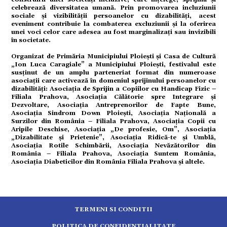
strație
celebrează diversitatea umană. Prin promovarea incluziunii
sociale și vizibilității persoanelor cu dizabilități, acest
eveniment contribuie la combaterea excluziunii și la oferirea
unei voci celor care adesea au fost marginalizați sau invizibili
în societate.
ort
Organizat de Primăria Municipiului Ploiești și Casa de Cultură
„Ion Luca Caragiale” a Municipiului Ploiești, festivalul este
susținut de un amplu parteneriat format din numeroase
asociații care activează în domeniul sprijinului persoanelor cu
dizabilități: Asociația de Sprijin a Copiilor cu Handicap Fizic –
citate
Filiala Prahova, Asociația Călătorie spre Integrare și
Dezvoltare, Asociația Antreprenorilor de Fapte Bune,
Asociația Sindrom Down Ploiești, Asociația Națională a
Surzilor din România – Filiala Prahova, Asociația Copii cu
Aripile Deschise, Asociația „De profesie, Om”, Asociația
„Dizabilitate și Prietenie”, Asociația Ridică-te și Umblă,
Asociația Rotile Schimbării, Asociația Nevăzătorilor din
România – Filiala Prahova, Asociația Suntem România,
Asociația Diabeticilor din România Filiala Prahova și altele.
TERMENI SI CONDITII
POLITICA DE CONFIDENTIALITATE