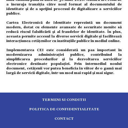
a încuraja tranziția către noul format al documentului de
identitate și de a sprijini procesul de digitalizare a serviciilor
ort
publice.
Cartea Electronică de Identitate reprezintă un document
modern, dotat cu elemente avansate de securitate menite să
reducă riscul falsificării și al fraudelor de identitate. În plus,
aceasta permite accesul la diverse servicii digitale și facilitează
citate
interacțiunea cetățenilor cu instituțiile publice în mediul online.
Implementarea CEI este considerată un pas important în
modernizarea administrației publice, contribuind la
simplificarea procedurilor și la dezvoltarea serviciilor
electronice destinate populației. Prin intermediul noului
document, cetățenii vor putea beneficia în viitor de o gamă mai
largă de servicii digitale, într-un mod mai rapid și mai sigur.
TERMENI SI CONDITII
POLITICA DE CONFIDENTIALITATE
CONTACT