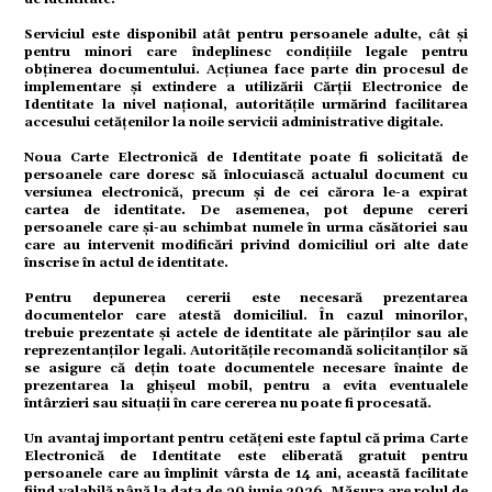
Serviciul este disponibil atât pentru persoanele adulte, cât și
pentru minori care îndeplinesc condițiile legale pentru
obținerea documentului. Acțiunea face parte din procesul de
omic
implementare și extindere a utilizării Cărții Electronice de
Identitate la nivel național, autoritățile urmărind facilitarea
accesului cetățenilor la noile servicii administrative digitale.
Noua Carte Electronică de Identitate poate fi solicitată de
ație
persoanele care doresc să înlocuiască actualul document cu
versiunea electronică, precum și de cei cărora le-a expirat
cartea de identitate. De asemenea, pot depune cereri
persoanele care și-au schimbat numele în urma căsătoriei sau
care au intervenit modificări privind domiciliul ori alte date
tură
înscrise în actul de identitate.
Pentru depunerea cererii este necesară prezentarea
documentelor care atestă domiciliul. În cazul minorilor,
trebuie prezentate și actele de identitate ale părinților sau ale
reprezentanților legali. Autoritățile recomandă solicitanților să
mente
se asigure că dețin toate documentele necesare înainte de
prezentarea la ghișeul mobil, pentru a evita eventualele
întârzieri sau situații în care cererea nu poate fi procesată.
Un avantaj important pentru cetățeni este faptul că
prima Carte
strație
Electronică de Identitate este eliberată gratuit pentru
persoanele care au împlinit vârsta de 14 ani, această facilitate
fiind valabilă până la data de 30 iunie 2026
. Măsura are rolul de