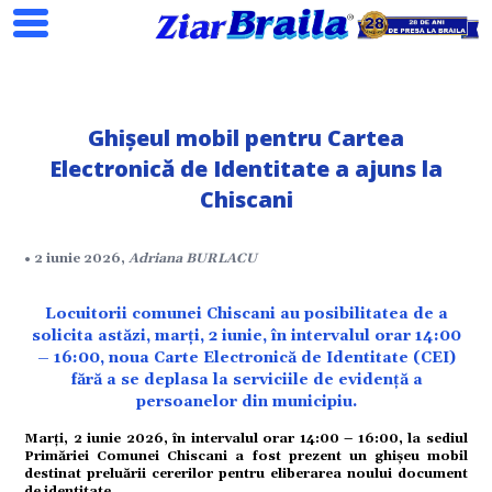
Ghișeul mobil pentru Cartea
Electronică de Identitate a ajuns la
Chiscani
Search
• 2 iunie 2026,
Adriana BURLACU
Locuitorii comunei Chiscani au posibilitatea de a
solicita astăzi, marți, 2 iunie, în intervalul orar 14:00
– 16:00, noua Carte Electronică de Identitate (CEI)
ial
fără a se deplasa la serviciile de evidență a
persoanelor din municipiu.
Marți, 2 iunie 2026, în intervalul orar 14:00 – 16:00, la sediul
Primăriei Comunei Chiscani a fost prezent un ghișeu mobil
tate
destinat preluării cererilor pentru eliberarea noului document
de identitate.