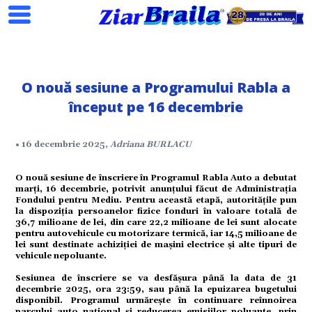
O nouă sesiune a Programului Rabla a
început pe 16 decembrie
Search
• 16 decembrie 2025,
Adriana BURLACU
O nouă sesiune de înscriere în Programul Rabla Auto a debutat
marți, 16 decembrie, potrivit anunțului făcut de Administrația
Fondului pentru Mediu. Pentru această etapă, autoritățile pun
la dispoziția persoanelor fizice fonduri în valoare totală de
ial
36,7 milioane de lei, din care 22,2 milioane de lei sunt alocate
pentru autovehicule cu motorizare termică, iar 14,5 milioane de
lei sunt destinate achiziției de mașini electrice și alte tipuri de
vehicule nepoluante.
tate
Sesiunea de înscriere se va desfășura până la data de 31
decembrie 2025, ora 23:59, sau până la epuizarea bugetului
disponibil. Programul urmărește în continuare reînnoirea
parcului auto național și reducerea emisiilor poluante, prin