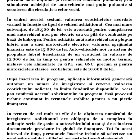
omic
stimularea achiziției de autovehicule mai puțin poluante și
scoaterea din circulație a celor vechi.
În cadrul acestei sesiuni, valoarea ecotichetelor acordate
variază în funcție de tipul de vehicul achiziționat. Cea mai mare
ație
subvenție, de 18.500 de lei, este acordată pentru cumpărarea
unui autovehicul nou pur electric sau cu pilă de combustie pe
bază de hidrogen. Pentru achiziția unui autovehicul nou plug-in
hibrid sau a unei motociclete electrice, valoarea sprijinului
financiar este de 15.000 de lei. Autovehiculele noi cu sistem de
tură
propulsie hibrid beneficiază de un ecotichet în valoare de
12.000 de lei, în timp ce pentru vehiculele cu motor termic,
inclusiv cele alimentate cu GPL sau GNC, precum și pentru
motocicletele clasice, ecotichetul este de 10.000 de lei.
mente
După înscrierea în program, aplicația informatică generează
automat un număr de înregistrare și rezervă valoarea
ecotichetului solicitat, în limita fondurilor disponibile. Acest
pas confirmă accesul solicitantului în program, însă procesul
trebuie continuat în termenele stabilite pentru a nu pierde
strație
finanțarea.
În termen de cel mult 10 zile de la obținerea numărului de
înregistrare, solicitantul are obligația de a completa în
ort
aplicație seria de șasiu a autovehiculului uzat și de a încărca
documentele prevăzute în ghidul de finanțare. Tot în acest
interval de timp, persoanele înscrise trebuie să selecteze un
producător validat, utilizând aceeași platformă electronică.