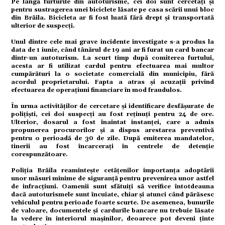
omic
Pe lângă furturile din autoturisme, cei doi sunt cercetați și
pentru sustragerea unei biciclete lăsate pe casa scării unui bloc
din Brăila. Bicicleta ar fi fost luată fără drept și transportată
ulterior de suspecți.
ație
Unul dintre cele mai grave incidente investigate s-a produs la
data de 1 iunie, când tânărul de 19 ani ar fi furat un card bancar
dintr-un autoturism. La scurt timp după comiterea furtului,
acesta ar fi utilizat cardul pentru efectuarea mai multor
cumpărături la o societate comercială din municipiu, fără
tură
acordul proprietarului. Fapta a atras și acuzații privind
efectuarea de operațiuni financiare în mod fraudulos.
În urma activităților de cercetare și identificare desfășurate de
mente
polițiști, cei doi suspecți au fost reținuți pentru 24 de ore.
Ulterior, dosarul a fost înaintat instanței, care a admis
propunerea procurorilor și a dispus arestarea preventivă
pentru o perioadă de 30 de zile. După emiterea mandatelor,
tinerii au fost încarcerați în centrele de detenție
strație
corespunzătoare.
Poliția Brăila reamintește cetățenilor importanța adoptării
unor măsuri minime de siguranță pentru prevenirea unor astfel
ort
de infracțiuni. Oamenii sunt sfătuiți să verifice întotdeauna
dacă autoturismele sunt încuiate, chiar și atunci când părăsesc
vehiculul pentru perioade foarte scurte. De asemenea, bunurile
de valoare, documentele și cardurile bancare nu trebuie lăsate
la vedere în interiorul mașinilor, deoarece pot deveni ținte