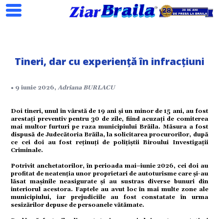
Tineri, dar cu experiență în infracțiuni
• 9 iunie 2026,
Adriana BURLACU
Search
Doi tineri, unul în vârstă de 19 ani și un minor de 15 ani, au fost
arestați preventiv pentru 30 de zile, fiind acuzați de comiterea
mai multor furturi pe raza municipiului Brăila. Măsura a fost
dispusă de Judecătoria Brăila, la solicitarea procurorilor, după
ce cei doi au fost reținuți de polițiștii Biroului Investigații
ial
Criminale.
Potrivit anchetatorilor, în perioada mai–iunie 2026, cei doi au
profitat de neatenția unor proprietari de autoturisme care și-au
lăsat mașinile neasigurate și au sustras diverse bunuri din
tate
interiorul acestora. Faptele au avut loc în mai multe zone ale
municipiului, iar prejudiciile au fost constatate în urma
sesizărilor depuse de persoanele vătămate.