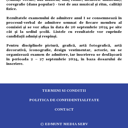
tură
coregrafie (dans popular) - test de auz muzical și ritm, calități
fizice.
Rezultatele examenului de admitere anul I se consemnează în
mente
procesul-verbal de admitere semnat de fiecare membru al
comisiei și se vor afișa în data de 20 septembrie 2024 pe site
cât și la sediul școlii. Listele cu rezultatele vor cuprinde
strație
candidații admiși și respinși.
Pentru disciplinele pictură, grafică, artă fotografică, artă
decorativă, iconografie, design vestimentar, actorie, nu se
ort
organizează examen de admitere, iar înscrierea se desfășoară
în perioada 2 – 27 septembrie 2024, în baza dosarului de
înscriere.
citate
TERMENI SI CONDITII
POLITICA DE CONFIDENTIALITATE
CONTACT
5.2513
© EDMUNT MEDIA SERV