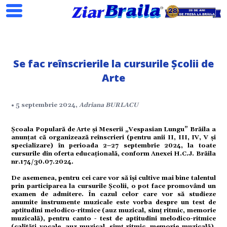
Se fac reînscrierile la cursurile Școlii de
Search
Arte
• 5 septembrie 2024,
Adriana BURLACU
ial
Școala Populară de Arte și Meserii „Vespasian Lungu” Brăila a
anunțat că organizează reînscrieri (pentru anii II, III, IV, V și
tate
specializare) în perioada 2–27 septembrie 2024, la toate
cursurile din oferta educațională, conform Anexei H.C.J. Brăila
nr.174/30.07.2024.
omic
De asemenea, pentru cei care vor să își cultive mai bine talentul
prin participarea la cursurile Școlii, o pot face promovând un
examen de admitere. În cazul celor care vor să studieze
anumite instrumente muzicale este vorba despre un test de
ație
aptitudini melodico-ritmice (auz muzical, simț ritmic, memorie
muzicală), pentru canto - test de aptitudini melodico-ritmice
(calități vocale, auz muzical, simț ritmic, memorie muzicală),