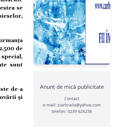
estea se
ieselor,
formanța
 2.500 de
special,
ate sunt
Anunț de mică publicitate
oste de-a
vării și
Contact
e-mail: ziarbraila@yahoo.com
telefon: 0239 626236