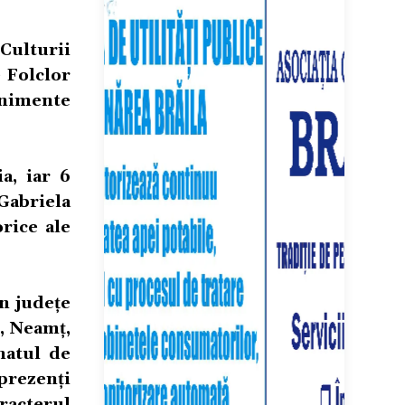
Culturii
e Folclor
enimente
a, iar 6
 Gabriela
rice ale
in județe
ș, Neamț,
natul de
prezenți
racterul