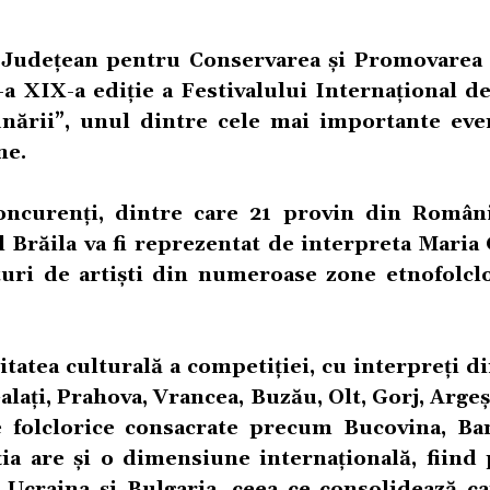
l Județean pentru Conservarea și Promovarea 
a XIX-a ediție a Festivalului Internațional d
nării”, unul dintre cele mai importante ev
ne.
oncurenți, dintre care 21 provin din Români
l Brăila va fi reprezentat de interpreta Maria
turi de artiști din numeroase zone etnofolclo
itatea culturală a competiției, cu interpreți d
ați, Prahova, Vrancea, Buzău, Olt, Gorj, Arge
e folclorice consacrate precum Bucovina, Ba
a are și o dimensiune internațională, fiind 
 Ucraina și Bulgaria, ceea ce consolidează ca