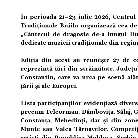
În perioada 21–23 iulie 2026, Centru
Tradiționale Brăila organizează cea de-
„Cântecul de dragoste de-a lungul Du
dedicate muzicii tradiționale din regiu
Ediția din acest an reunește 27 de c
reprezintă țări din străinătate. Județu
Constantin, care va urca pe scenă ală
țării și ale Europei.
Lista participanților evidențiază divers
precum Teleorman, Dâmbovița, Sălaj, Gal
Constanța, Mehedinți, dar și din zon
Munte sau Valea Târnavelor. Competiți
artiști din Republica Moldova, Serbia,