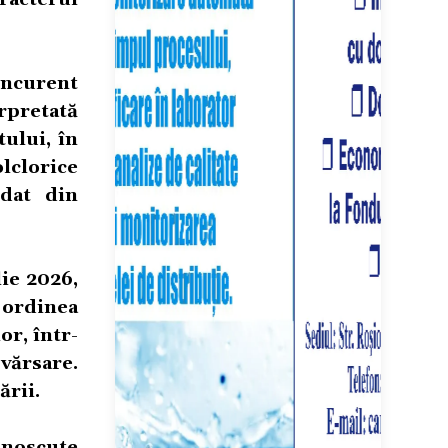
oncurent
erpretată
ului, în
lclorice
rdat din
lie 2026,
a ordinea
or, într-
vărsare.
ării.
cunoscute