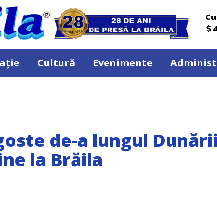
Cu
4
ație
Cultură
Evenimente
Administ
oste de-a lungul Dunări
ine la Brăila