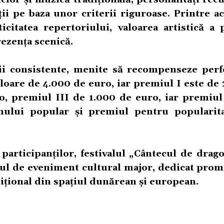
i pe baza unor criterii riguroase. Printre ac
icitatea repertoriului, valoarea artistică a p
ezența scenică.
mii consistente, menite să recompenseze per
valoare de 4.000 de euro, iar premiul I este de
o, premiul III de 1.000 de euro, iar premiul 
mului popular și premiul pentru popularit
participanților, festivalul „Cântecul de drag
tul de eveniment cultural major, dedicat promo
ițional din spațiul dunărean și european.