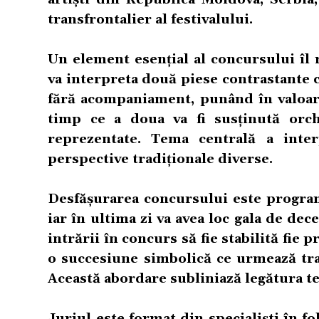
transfrontalier al festivalului.
Un element esențial al concursului îl 
va interpreta două piese contrastante ca
fără acompaniament, punând în valoare 
timp ce a doua va fi susținută orche
reprezentate. Tema centrală a inter
perspective tradiționale diverse.
Desfășurarea concursului este programat
iar în ultima zi va avea loc gala de dec
intrării în concurs să fie stabilită fie p
o succesiune simbolică ce urmează tras
Această abordare subliniază legătura tem
Juriul este format din specialiști în f