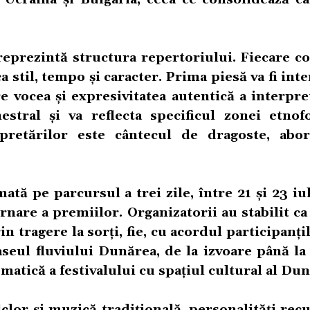
reprezintă structura repertoriului. Fiecare c
 stil, tempo și caracter. Prima piesă va fi int
vocea și expresivitatea autentică a interpret
stral și va reflecta specificul zonei etnofo
pretărilor este cântecul de dragoste, abo
ă pe parcursul a trei zile, între 21 și 23 iu
ernare a premiilor. Organizatorii au stabilit c
rin tragere la sorți, fie, cu acordul participanțil
eul fluviului Dunărea, de la izvoare până la 
atică a festivalului cu spațiul cultural al Dun
olclor și muzică tradițională, personalități re