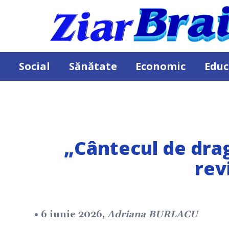
Social
Sănătate
Economic
Educ
„Cântecul de drag
rev
• 6 iunie 2026,
Adriana BURLACU