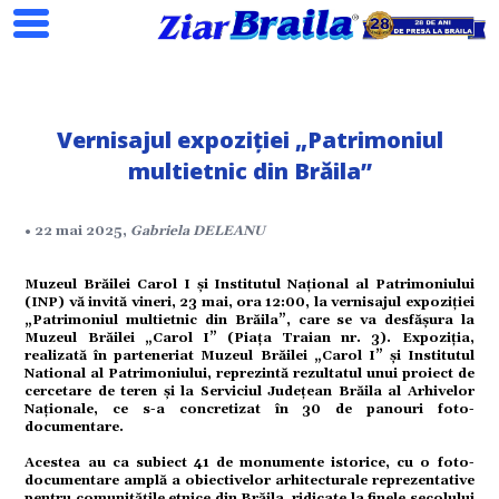
Vernisajul expoziției „Patrimoniul
multietnic din Brăila”
Search
• 22 mai 2025,
Gabriela DELEANU
Muzeul Brăilei Carol I și Institutul Național al Patrimoniului
ial
(INP) vă invită vineri, 23 mai, ora 12:00, la vernisajul expoziției
„Patrimoniul multietnic din Brăila”, care se va desfășura la
Muzeul Brăilei „Carol I” (Piața Traian nr. 3). Expoziția,
realizată în parteneriat Muzeul Brăilei „Carol I” şi Institutul
tate
National al Patrimoniului, reprezintă rezultatul unui proiect de
cercetare de teren și la Serviciul Județean Brăila al Arhivelor
Naționale, ce s-a concretizat în 30 de panouri foto-
omic
documentare.
Acestea au ca subiect 41 de monumente istorice, cu o foto-
documentare amplă a obiectivelor arhitecturale reprezentative
pentru comunitățile etnice din Brăila, ridicate la finele secolului