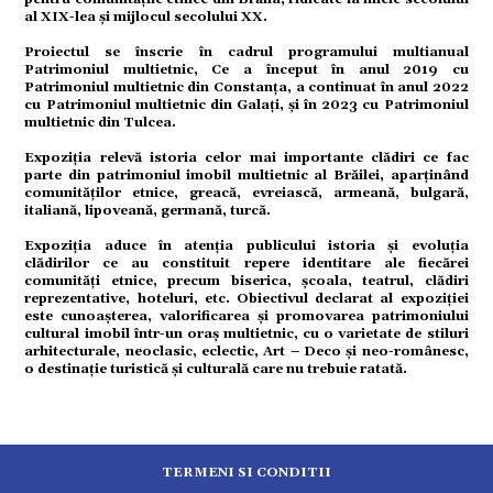
ație
al XIX-lea și mijlocul secolului XX.
Proiectul se înscrie în cadrul programului multianual
tură
Patrimoniul multietnic, Ce a început în anul 2019 cu
Patrimoniul multietnic din Constanța, a continuat în anul 2022
cu Patrimoniul multietnic din Galați, și în 2023 cu Patrimoniul
multietnic din Tulcea.
mente
Expoziția relevă istoria celor mai importante clădiri ce fac
parte din patrimoniul imobil multietnic al Brăilei, aparținând
comunităților etnice, greacă, evreiască, armeană, bulgară,
strație
italiană, lipoveană, germană, turcă.
Expoziția aduce în atenția publicului istoria și evoluția
clădirilor ce au constituit repere identitare ale fiecărei
ort
comunități etnice, precum biserica, școala, teatrul, clădiri
reprezentative, hoteluri, etc. Obiectivul declarat al expoziției
este cunoașterea, valorificarea și promovarea patrimoniului
cultural imobil într-un oraș multietnic, cu o varietate de stiluri
citate
arhitecturale, neoclasic, eclectic, Art – Deco și neo-românesc,
o destinație turistică și culturală care nu trebuie ratată.
TERMENI SI CONDITII