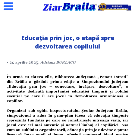
Educația prin joc, o etapă spre
dezvoltarea copilului
Search
• 24 aprilie 2025,
Adriana BURLACU
În urmă cu câteva zile, Biblioteca Județeană „Panait Istrati”
ial
din Brăila a găzduit prima ediție a Simpozionului județean
„Educația prin joc – conectare, învățare, dezvoltare”, o
activitate dedicată importanței educației timpurii și rolului
esențial pe care îl are jocul în dezvoltarea armonioasă a
tate
copiilor.
Organizat sub egida Inspectoratului Școlar Județean Brăila,
simpozionul a adus în prim-plan ideea că educația timpurie
reprezintă fundația pe care se construiește întreaga viață, iar
omic
jocul este cel mai autentic și natural limbaj al copilăriei. Așa
cum au subliniat organizatorii, educația prin joc devine o punte
firească între copil și lume, oferind contextul ideal pentru