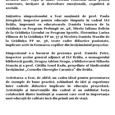
conectare, învățare și dezvoltare emoțională, cognitivă și
ație
socială.
Inițiativa simpozionului a fost susținută de prof. Paula
Ștergărel, inspector pentru educație timpurie în cadrul ISJ
tură
Brăila, împreună cu educatoarele Daniela Ionescu de la
Grădinița cu Program Prelungit nr. 48, Mirela Iuliana Beliciu
de la Grădinița Liceului cu Program Sportiv, Florentina Larisa
Filimon de la Grădinița PP nr. 37 și Nicoleta Daniela Mazâlu de
mente
la Grădinița PP nr. 36, toate cadre didactice pasionate,
implicate activ în formarea copiilor din învățământul preșcolar.
Simpozionul s-a bucurat de prezența prof. Daniela Petre,
strație
inspector școlar general adjunct al ISJ Brăila, a managerului
bibliotecii gazdă, Dragoș Adrian Neagu, a bibliotecarei Mihaela
Stanciu și a prof. Cătălin Ionel Radu, președinte al Sindicatului
Învățământ „Corneliu Gheorghe Caranica” din Brăila.
ort
Activitatea a fost, de altfel, un cadru ideal pentru prezentarea
de exemple de bune practici, schimburi de idei și experiențe
între cadrele didactice implicate în educația preșcolară.
citate
Activitățile și intervențiile din cadrul ei au subliniat forța
colaborării dintre instituții și oameni care cred în importanța
unei educații de calitate încă din primii ani de viață.