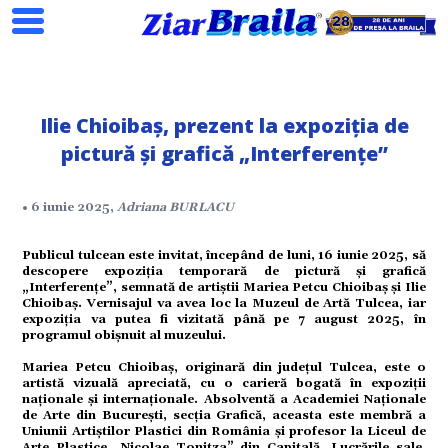
Ilie Chioibaș, prezent la expoziția de
pictură și grafică „Interferențe”
Search
• 6 iunie 2025,
Adriana BURLACU
Publicul tulcean este invitat, începând de luni, 16 iunie 2025, să
ial
descopere expoziția temporară de pictură și grafică
„Interferențe”, semnată de artiștii Mariea Petcu Chioibaș și Ilie
Chioibaș. Vernisajul va avea loc la Muzeul de Artă Tulcea, iar
expoziția va putea fi vizitată până pe 7 august 2025, în
tate
programul obișnuit al muzeului.
Mariea Petcu Chioibaș, originară din județul Tulcea, este o
artistă vizuală apreciată, cu o carieră bogată în expoziții
omic
naționale și internaționale. Absolventă a Academiei Naționale
de Arte din București, secția Grafică, aceasta este membră a
Uniunii Artiștilor Plastici din România și profesor la Liceul de
Arte Plastice „Nicolae Tonitza” din Capitală. Lucrările sale,