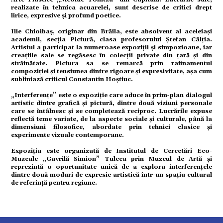
ație
realizate în tehnica acuarelei, sunt descrise de critici drept
lirice, expresive și profund poetice.
Ilie Chioibaș, originar din Brăila, este absolvent al aceleiași
tură
academii, secția Pictură, clasa profesorului Ștefan Câlția.
Artistul a participat la numeroase expoziții și simpozioane, iar
creațiile sale se regăsesc în colecții private din țară și din
străinătate. Pictura sa se remarcă prin rafinamentul
mente
compoziției și tensiunea dintre rigoare și expresivitate, așa cum
subliniază criticul Constantin Hoștiuc.
„Interferențe” este o expoziție care aduce în prim-plan dialogul
artistic dintre grafică și pictură, dintre două viziuni personale
strație
care se întâlnesc și se completează reciproc. Lucrările expuse
reflectă teme variate, de la aspecte sociale și culturale, până la
dimensiuni filosofice, abordate prin tehnici clasice și
experimente vizuale contemporane.
ort
Expoziția este organizată de Institutul de Cercetări Eco-
Muzeale „Gavrilă Simion” Tulcea prin Muzeul de Artă și
reprezintă o oportunitate unică de a explora interferențele
citate
dintre două moduri de expresie artistică într-un spațiu cultural
de referință pentru regiune.