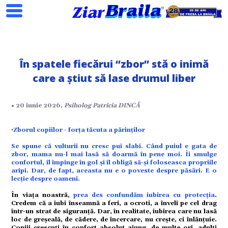
În spatele fiecărui “zbor” stă o inimă
care a știut să lase drumul liber
• 20 iunie 2026,
Psiholog Patricia DINCĂ
Search
·
Zborul copiilor - forța tăcuta a părinților
Se spune că vulturii nu cresc pui slabi. Când puiul e gata de
zbor, mama nu-l mai lasă să doarmă în pene moi. Îi smulge
confortul, îl împinge în gol și îl obligă să-și foloseasca propriile
aripi. Dar, de fapt, aceasta nu e o poveste despre păsări. E o
lecție despre oameni.
ial
În viața noastră,
prea des confundăm iubirea cu protecția
.
Credem că a iubi înseamnă a feri, a ocroti, a înveli pe cel drag
într-un strat de siguranță. Dar, în realitate, iubirea care nu lasă
loc de greșeală, de cădere, de încercare, nu crește, ci înlănțuie.
Copiii crescuți în confort absolut ajung, de multe ori, adulți