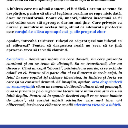
strație
E iubirea care nu adună oameni, ci îi ridică. Care nu se teme de
despărțire, pentru că știe că legătura reală nu se rupe niciodată,
doar se transformă. Poate că, uneori, iubirea înseamnă să fii
acel vultur care stă aproape, dar nu mai ține. Care privește cu
durere și mândrie în același timp, știind că adevărata protecție
este
curajul de a lăsa aproapele să-și afle propriul zbor
.
ort
Așadar, întreabă-te sincer: Iubești ca să protejezi sau iubești ca
să eliberezi? Pentru că dragostea reală nu vrea să te țină
aproape. Vrea să te vadă zburând.
Concluzie
- Adevărata iubire nu cere dovadă, nu cere prezență
citate
continuă și nu se teme de distanță. Ea se transformă, dar nu
dispare. Când un copil “zboară”, părintele nu pierde, ci se extinde
odată cu el. Pentru că o parte din el va fi mereu în acele aripi, în
felul în care copilul își trăiește libertatea, în liniștea și forța cu
care își va construi drumul. Să învățăm, așadar,
arta desprinderii
cu recunoștință
: să nu ne temem de tăcerile dintre două generații,
ci să le privim ca pe o rugăciune tăcută între inimi care știu că s-au
iubit deplin. Pentru că în spatele fiecărui copil ce se teme înainte
de „zbor”, stă curajul iubirii părinților care nu-l ține, ci-l
eliberează, iar în acea eliberare se află
adevărata victorie a iubirii
.