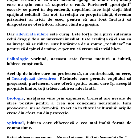
tate
care nu știu cum să suporte o rană. Partenerii „protejați”
excesiv se pierd în dependență, neputând face față vieții fără
sprijinul celuilalt. Iar noi, în relația cu propria ființă, devenim
prizonieri ai fricii de eșec, pentru că am fost învățați că
dragostea se oferă doar atunci când nu greșim.
omic
Dar
adevărata iubire
este curaj. Este forța de a privi suferința
celui drag și de a nu interveni imediat. Este credința că el sau ea
va învăța să se ridice. Este hotărârea de a spune „te iubesc” nu
pentru că depinzi de mine, ci pentru că vreau să te văd liber.
Psihologic
vorbind, aceasta este forma matură a iubirii,
ație
iubirea conștientă.
Acel tip de iubire care nu proiectează, nu controlează, nu cere,
ci
încurajează devenirea
. Părintele care permite copilului să
greșească, partenerul care oferă spațiu, omul care își acceptă
propriile limite, toți trăiesc iubirea adevărată.
tură
Biologic
, învățarea vine prin expunere. Creierul are nevoie de
stres pozitiv pentru a crea noi conexiuni neuronale. Fără
provocare, nu se dezvoltă. Exact ca în zborul vulturului: aripile
cresc din efort, nu din protecție.
mente
Spiritual
, iubirea care eliberează e cea mai înaltă formă de
compasiune.
Este iubirea care spune:
„Nu ești al meu. Ești al drumului tău.”