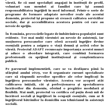
vârstă, fie că sunt specialiști angajați în instituții de profil,
voluntari sau membri ai familiei care își asumă
responsabilitatea îngrijirii în mod informal. Printr-o serie de
programe de formare adaptate nevoilor reale ale acestui
domeniu, proiectul își propune să crească calitatea serviciilor
tate
sociale, dar și accesibilitatea acestora pentru cei care au
nevoie de sprijin.
În România, provocările legate de îmbătrânirea populației sunt
evidente. Tot mai mulți vârstnici au nevoie de asistență, iar
susținerea persoanelor care oferă această îngrijire devine
esențială pentru a asigura o viață demnă și activă celor în
omic
vârstă. Proiectul ADAPT recunoaște importanța acestei munci
și aduce o abordare integrată, care combină formarea
profesională cu sprijinul instituțional și conștientizarea
publică.
Pe parcursul implementării, care se va desfășura până la
sfârșitul anului 2029, vor fi organizate cursuri specializate
ație
care să răspundă nevoilor specifice ale celor implicați în
îngrijirea persoanelor vârstnice. Acestea vor acoperi atât
calificarea inițială, cât și perfecționarea și specializarea
lucrătorilor din domeniu, oferind o pregătire modulară și
flexibilă. Mai mult, proiectul va certifica cel puțin două mii de
lucrători sociali și îngrijitori în ocupații esențiale, cum ar fi
tură
îngrijitorul bătrânilor la domiciliu sau tehnicianul în asistență
socială.