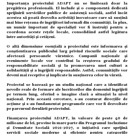
Importanța proiectului ADAPT nu se limitează doar la
pregătirea profesională. El include și o componentă dedicată
sprijinirii serviciilor publice de asistență socială, astfel încât
acestea să poată dezvolta activități inovatoare care să susțină
mente
mai bine rețeaua de îngrijitori informali din comunități. În plus,
un număr important de specialiști vor fi instruiți pentru a
coordona aceste rețele locale, consolidând astfel legătura
între autorități și cetățeni.
O altă dimensiune esențială a proiectului este informarea și
conștientizarea publicului larg privind riscurile sociale care
strație
afectează persoanele vârstnice. Campanii naționale și
evenimente locale vor contribui la creșterea gradului de
responsabilitate socială și la promovarea unei culturi a
solidarității și a îngrijirii responsabile. Astfel, comunitățile vor
deveni mai receptive și implicate în susținerea celor în vârstă.
Proiectul se bazează pe un studiu național care a identificat
ort
nevoile reale de formare ale lucrătorilor din domeniul îngrijirii
pe termen lung, oferind o imagine clară a situației la nivel
național. Prin această cercetare, s-au conturat direcțiile de
acțiune și s-au fundamentat programele care vor fi dezvoltate
pe parcursul derulării proiectului.
citate
Finanțarea proiectului ADAPT, în valoare de peste 40 de
milioane de lei, provine în mare parte din Programul Incluziune
și Demnitate Socială 2021-2027, o inițiativă care sprijină
servicii sociale moderne și eficiente pentru categoriile