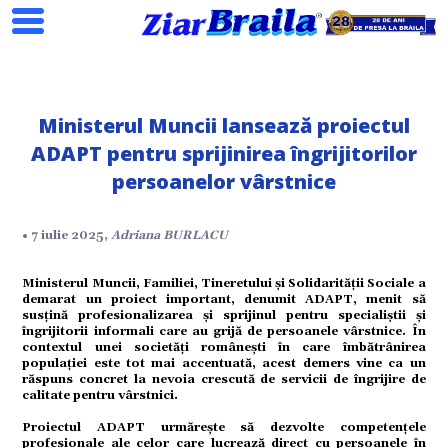
Ministerul Muncii lansează proiectul
ADAPT pentru sprijinirea îngrijitorilor
persoanelor vârstnice
• 7 iulie 2025,
Adriana BURLACU
Search
Ministerul Muncii, Familiei, Tineretului și Solidarității Sociale a
demarat un proiect important, denumit ADAPT, menit să
susțină profesionalizarea și sprijinul pentru specialiștii și
îngrijitorii informali care au grijă de persoanele vârstnice. În
contextul unei societăți românești în care îmbătrânirea
populației este tot mai accentuată, acest demers vine ca un
răspuns concret la nevoia crescută de servicii de îngrijire de
calitate pentru vârstnici.
Proiectul ADAPT urmărește să dezvolte competențele
ial
profesionale ale celor care lucrează direct cu persoanele în