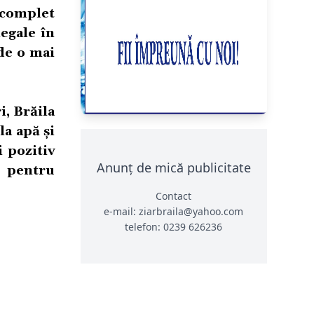
 complet
legale în
 de o mai
i, Brăila
la apă și
 pozitiv
Anunț de mică publicitate
ă pentru
Contact
e-mail: ziarbraila@yahoo.com
telefon: 0239 626236