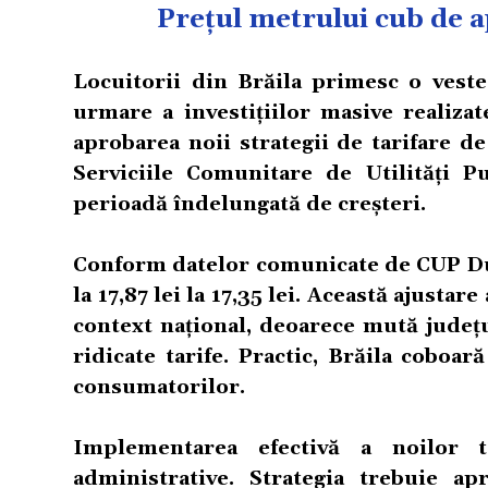
Prețul metrului cub de apă
Locuitorii din Brăila primesc o veste
urmare a investițiilor masive realiza
aprobarea noii strategii de tarifare 
Serviciile Comunitare de Utilități 
perioadă îndelungată de creșteri.
Conform datelor comunicate de CUP Dun
la 17,87 lei la 17,35 lei. Această ajust
context național, deoarece mută județu
ridicate tarife. Practic, Brăila coboa
consumatorilor.
Implementarea efectivă a noilor t
administrative. Strategia trebuie a