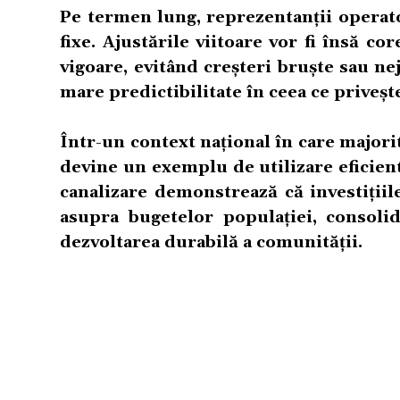
Pe termen lung, reprezentanții operato
fixe. Ajustările viitoare vor fi însă cor
vigoare, evitând creșteri bruște sau ne
mare predictibilitate în ceea ce priveșt
Într-un context național în care majori
devine un exemplu de utilizare eficient
canalizare demonstrează că investițiil
asupra bugetelor populației, consoli
dezvoltarea durabilă a comunității.