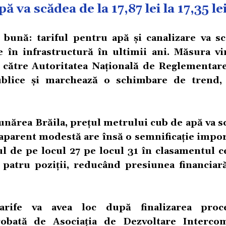
 va scădea de la 17,87 lei la 17,35 le
 bună: tariful pentru apă și canalizare va sc
te în infrastructură în ultimii ani. Măsura v
de către Autoritatea Națională de Reglementar
Publice și marchează o schimbare de trend
ărea Brăila, prețul metrului cub de apă va s
are aparent modestă are însă o semnificație impo
l de pe locul 27 pe locul 31 în clasamentul c
ră patru poziții, reducând presiunea financiar
arife va avea loc după finalizarea proce
probată de Asociația de Dezvoltare Interco