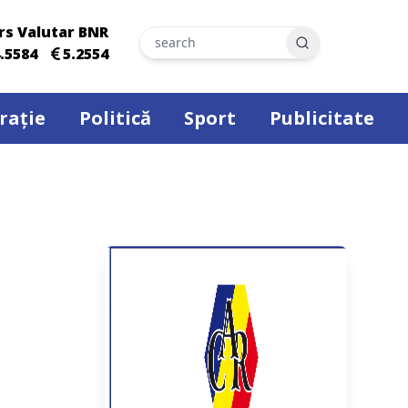
rs Valutar BNR
Search
.5584
5.2554
rație
Politică
Sport
Publicitate