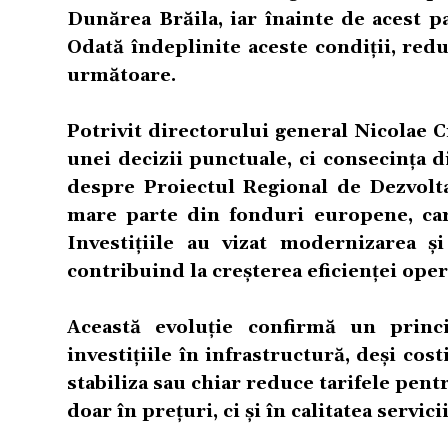
Dunărea Brăila, iar înainte de acest pa
Odată îndeplinite aceste condiții, redu
următoare.
Potrivit directorului general Nicolae C
unei decizii punctuale, ci consecința 
despre Proiectul Regional de Dezvolta
mare parte din fonduri europene, car
Investițiile au vizat modernizarea și
contribuind la creșterea eficienței ope
Această evoluție confirmă un princ
investițiile în infrastructură, deși cos
stabiliza sau chiar reduce tarifele pentr
doar în prețuri, ci și în calitatea servi