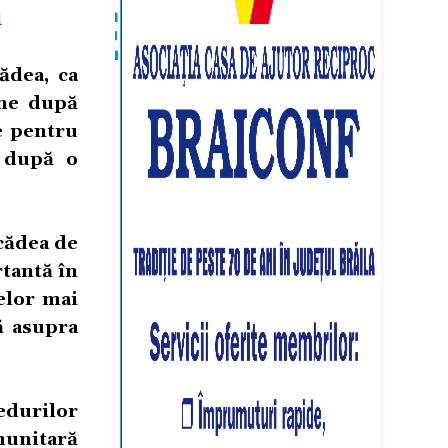
i
ădea, ca
ine după
e pentru
, după o
cădea de
rtantă în
elor mai
ă asupra
durilor
munitară