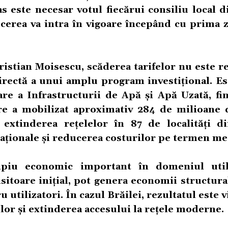
s este necesar votul fiecărui consiliu local d
cerea va intra în vigoare începând cu prima z
ristian Moisescu, scăderea tarifelor nu este r
directă a unui amplu program investițional. Es
re a Infrastructurii de Apă și Apă Uzată, fin
e a mobilizat aproximativ 284 de milioane 
 extinderea rețelelor în 87 de localități di
raționale și reducerea costurilor pe termen me
ipiu economic important în domeniul utili
tisitoare inițial, pot genera economii structura
u utilizatori. În cazul Brăilei, rezultatul este v
ciilor și extinderea accesului la rețele moderne.