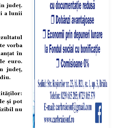
in județ.
i a lunii
ezultatul
te vorba
anțat în
de euro.
n județ,
diu.
tăților:
le și pot
izibil nu