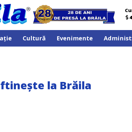
Cu
4
ație
Cultură
Evenimente
Administ
ftinește la Brăila