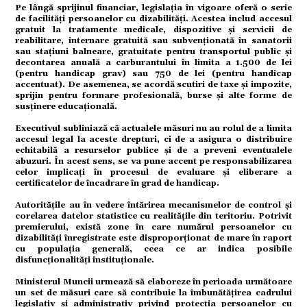
mente
Pe lângă sprijinul financiar, legislația în vigoare oferă o serie
de facilități persoanelor cu dizabilități. Acestea includ accesul
gratuit la tratamente medicale, dispozitive și servicii de
reabilitare, internare gratuită sau subvenționată în sanatorii
sau stațiuni balneare, gratuitate pentru transportul public și
decontarea anuală a carburantului în limita a 1.500 de lei
strație
(pentru handicap grav) sau 750 de lei (pentru handicap
accentuat). De asemenea, se acordă scutiri de taxe și impozite,
sprijin pentru formare profesională, burse și alte forme de
susținere educațională.
Executivul subliniază că actualele măsuri nu au rolul de a limita
ort
accesul legal la aceste drepturi, ci de a asigura o distribuire
echitabilă a resurselor publice și de a preveni eventualele
abuzuri. În acest sens, se va pune accent pe responsabilizarea
celor implicați în procesul de evaluare și eliberare a
certificatelor de încadrare în grad de handicap.
Autoritățile au în vedere întărirea mecanismelor de control și
citate
corelarea datelor statistice cu realitățile din teritoriu. Potrivit
premierului, există zone în care numărul persoanelor cu
dizabilități înregistrate este disproporționat de mare în raport
cu populația generală, ceea ce ar indica posibile
disfuncționalități instituționale.
Ministerul Muncii urmează să elaboreze în perioada următoare
un set de măsuri care să contribuie la îmbunătățirea cadrului
legislativ și administrativ privind protecția persoanelor cu