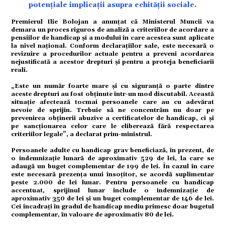
potențiale implicații asupra echității sociale.
Premierul Ilie Bolojan a anunțat că Ministerul Muncii va
tate
demara un proces riguros de analiză a criteriilor de acordare a
pensiilor de handicap și a modului în care acestea sunt aplicate
la nivel național. Conform declarațiilor sale, este necesară o
revizuire a procedurilor actuale pentru a preveni acordarea
nejustificată a acestor drepturi și pentru a proteja beneficiarii
reali.
omic
„Este un număr foarte mare și cu siguranță o parte dintre
aceste drepturi au fost obținute într-un mod discutabil. Această
situație afectează tocmai persoanele care au cu adevărat
nevoie de sprijin. Trebuie să ne concentrăm nu doar pe
prevenirea obținerii abuzive a certificatelor de handicap, ci și
ație
pe sancționarea celor care le eliberează fără respectarea
criteriilor legale”, a declarat prim-ministrul.
Persoanele adulte cu handicap grav beneficiază, în prezent, de
o indemnizație lunară de aproximativ 529 de lei, la care se
adaugă un buget complementar de 199 de lei. În cazul în care
este necesară prezența unui însoțitor, se acordă suplimentar
tură
peste 2.000 de lei lunar. Pentru persoanele cu handicap
accentuat, sprijinul lunar include o indemnizație de
aproximativ 350 de lei și un buget complementar de 146 de lei.
Cei încadrați în gradul de handicap mediu primesc doar bugetul
complementar, în valoare de aproximativ 80 de lei.