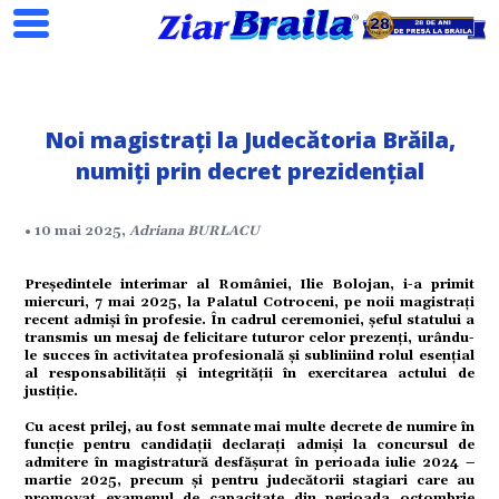
Noi magistrați la Judecătoria Brăila,
Search
numiți prin decret prezidențial
• 10 mai 2025,
Adriana BURLACU
ial
Președintele interimar al României, Ilie Bolojan, i-a primit
miercuri, 7 mai 2025, la Palatul Cotroceni, pe noii magistrați
tate
recent admiși în profesie. În cadrul ceremoniei, șeful statului a
transmis un mesaj de felicitare tuturor celor prezenți, urându-
le succes în activitatea profesională și subliniind rolul esențial
al responsabilității și integrității în exercitarea actului de
omic
justiție.
Cu acest prilej, au fost semnate mai multe decrete de numire în
ație
funcție pentru candidații declarați admiși la concursul de
admitere în magistratură desfășurat în perioada iulie 2024 –
martie 2025, precum și pentru judecătorii stagiari care au
promovat examenul de capacitate din perioada octombrie