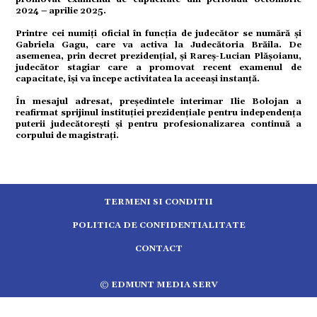
tură
2024 – aprilie 2025.
Printre cei numiți oficial în funcția de judecător se numără și
Gabriela Gagu, care va activa la Judecătoria Brăila. De
mente
asemenea, prin decret prezidențial, și Rareș-Lucian Plășoianu,
judecător stagiar care a promovat recent examenul de
capacitate, își va începe activitatea la aceeași instanță.
strație
În mesajul adresat, președintele interimar Ilie Bolojan a
reafirmat sprijinul instituției prezidențiale pentru independența
puterii judecătorești și pentru profesionalizarea continuă a
ort
corpului de magistrați.
citate
TERMENI SI CONDITII
POLITICA DE CONFIDENTIALITATE
CONTACT
© EDMUNT MEDIA SERV
5.2513