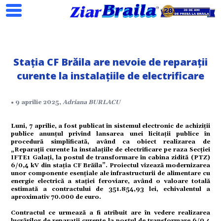
Stația CF Brăila are nevoie de reparații
curente la instalațiile de electrificare
Search
• 9 aprilie 2025,
Adriana BURLACU
Luni, 7 aprilie, a fost publicat în sistemul electronic de achiziții
publice anunțul privind lansarea unei licitații publice în
procedură simplificată, având ca obiect realizarea de
„Reparații curente la instalațiile de electrificare pe raza Secției
IFTE1 Galați, la postul de transformare în cabina zidită (PTZ)
ial
6/0,4 kV din stația CF Brăila”. Proiectul vizează modernizarea
unor componente esențiale ale infrastructurii de alimentare cu
energie electrică a stației feroviare, având o valoare totală
estimată a contractului de 351.854,93 lei, echivalentul a
aproximativ 70.000 de euro.
tate
Contractul ce urmează a fi atribuit are în vedere realizarea
lucrărilor de reparații curente la postul de transformare 6/0,4