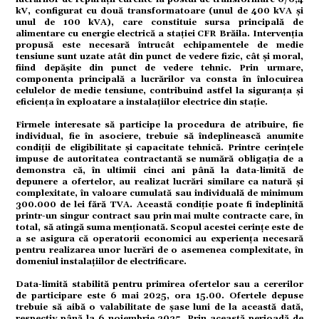
kV, configurat cu două transformatoare (unul de 400 kVA și
unul de 100 kVA), care constituie sursa principală de
omic
alimentare cu energie electrică a stației CFR Brăila. Intervenția
propusă este necesară întrucât echipamentele de medie
tensiune sunt uzate atât din punct de vedere fizic, cât și moral,
fiind depășite din punct de vedere tehnic. Prin urmare,
componenta principală a lucrărilor va consta în înlocuirea
ație
celulelor de medie tensiune, contribuind astfel la siguranța și
eficiența în exploatare a instalațiilor electrice din stație.
Firmele interesate să participe la procedura de atribuire, fie
individual, fie în asociere, trebuie să îndeplinească anumite
tură
condiții de eligibilitate și capacitate tehnică. Printre cerințele
impuse de autoritatea contractantă se numără obligația de a
demonstra că, în ultimii cinci ani până la data-limită de
depunere a ofertelor, au realizat lucrări similare ca natură și
complexitate, în valoare cumulată sau individuală de minimum
300.000 de lei fără TVA. Această condiție poate fi îndeplinită
mente
printr-un singur contract sau prin mai multe contracte care, în
total, să atingă suma menționată. Scopul acestei cerințe este de
a se asigura că operatorii economici au experiența necesară
pentru realizarea unor lucrări de o asemenea complexitate, în
domeniul instalațiilor de electrificare.
strație
Data-limită stabilită pentru primirea ofertelor sau a cererilor
de participare este 6 mai 2025, ora 15.00. Ofertele depuse
trebuie să aibă o valabilitate de șase luni de la această dată,
respectiv până la 6 noiembrie 2025. Prin această perioadă de