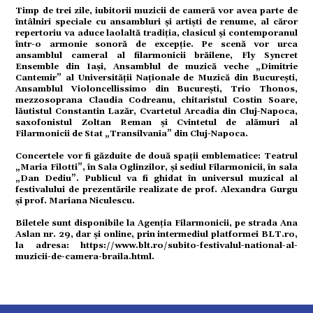
ație
Timp de trei zile, iubitorii muzicii de cameră vor avea parte de
întâlniri speciale cu ansambluri și artiști de renume, al căror
repertoriu va aduce laolaltă tradiția, clasicul și contemporanul
într-o armonie sonoră de excepție. Pe scenă vor urca
tură
ansamblul cameral al filarmonicii brăilene, Fly Syncret
Ensemble din Iași, Ansamblul de muzică veche „Dimitrie
Cantemir” al Universității Naționale de Muzică din București,
Ansamblul Violoncellissimo din București, Trio Thonos,
mente
mezzosoprana Claudia Codreanu, chitaristul Costin Soare,
lăutistul Constantin Lazăr, Cvartetul Arcadia din Cluj-Napoca,
saxofonistul Zoltan Reman și Cvintetul de alămuri al
Filarmonicii de Stat „Transilvania” din Cluj-Napoca.
strație
Concertele vor fi găzduite de două spații emblematice: Teatrul
„Maria Filotti”, în Sala Oglinzilor, și sediul Filarmonicii, în sala
„Dan Dediu”. Publicul va fi ghidat în universul muzical al
festivalului de prezentările realizate de prof. Alexandra Gurgu
ort
și prof. Mariana Niculescu.
Biletele sunt disponibile la Agenția Filarmonicii, pe strada Ana
Aslan nr. 29, dar și online, prin intermediul platformei BLT.ro,
citate
la adresa:
https://www.blt.ro/subito-festivalul-national-al-
muzicii-de-camera-braila.html
.