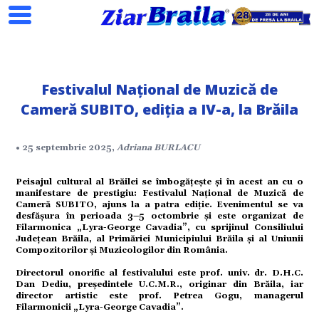
Festivalul Național de Muzică de
Cameră SUBITO, ediția a IV-a, la Brăila
Search
• 25 septembrie 2025,
Adriana BURLACU
Peisajul cultural al Brăilei se îmbogățește și în acest an cu o
ial
manifestare de prestigiu: Festivalul Național de Muzică de
Cameră SUBITO, ajuns la a patra ediție. Evenimentul se va
desfășura în perioada 3–5 octombrie și este organizat de
Filarmonica „Lyra-George Cavadia”, cu sprijinul Consiliului
tate
Județean Brăila, al Primăriei Municipiului Brăila și al Uniunii
Compozitorilor și Muzicologilor din România.
Directorul onorific al festivalului este prof. univ. dr. D.H.C.
omic
Dan Dediu, președintele U.C.M.R., originar din Brăila, iar
director artistic este prof. Petrea Gogu, managerul
Filarmonicii „Lyra-George Cavadia”.