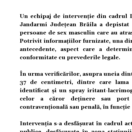
Un echipaj de intervenție din cadrul
Jandarmi Județean Brăila a depistat 
persoane de sex masculin care au atra
Potrivit informațiilor furnizate, una d
antecedente, aspect care a determin
conformitate cu prevederile legale.
În urma verificărilor, asupra uneia din
37 de centimetri, dintre care lama
identificat și un spray iritant-lacrim
celor a căror deținere sau port
contravențională sau penală, în funcție 
Intervenția s-a desfășurat în cadrul ac
publice, desfășurate în zona stațiuni