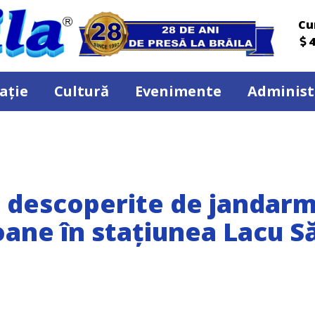
Cu
4
ație
Cultură
Evenimente
Administ
e descoperite de jandarm
ane în stațiunea Lacu S