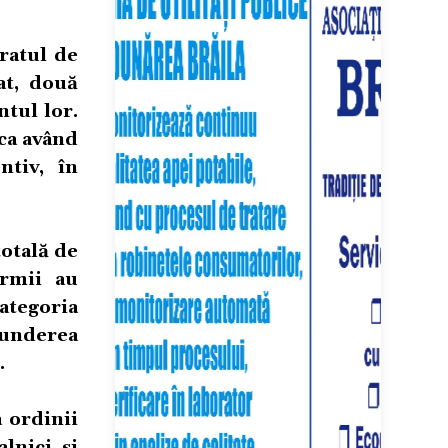
ratul de
at, două
tul lor.
 ca având
ntiv, în
totală de
armii au
ategoria
underea
.
a ordinii
lnici și