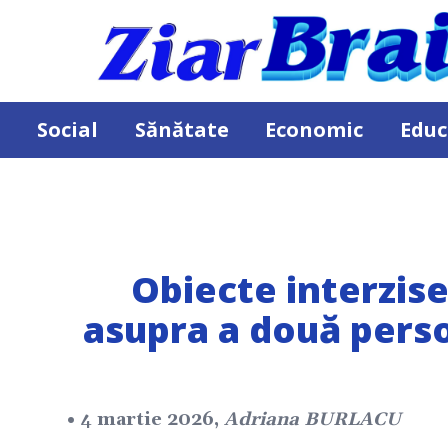
Social
Sănătate
Economic
Educ
Obiecte interzis
asupra a două perso
• 4 martie 2026,
Adriana BURLACU