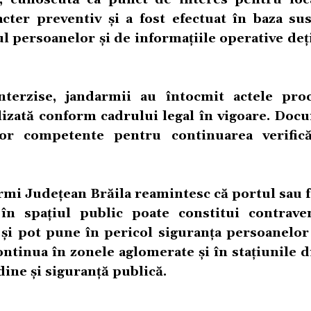
acter preventiv și a fost efectuat în baza sus
 persoanelor și de informațiile operative deț
nterzise, jandarmii au întocmit actele pro
alizată conform cadrului legal în vigoare. Doc
ilor competente pentru continuarea verifică
mi Județean Brăila reamintesc că portul sau f
în spațiul public poate constitui contrave
 și pot pune în pericol siguranța persoanelor
ontinua în zonele aglomerate și în stațiunile d
ine și siguranță publică.