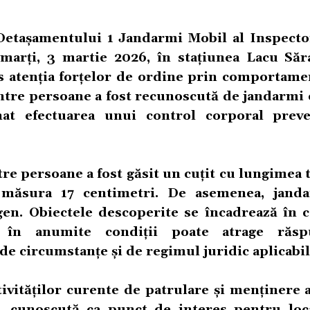
 Detașamentului 1 Jandarmi Mobil al Inspecto
marți, 3 martie 2026, în stațiunea Lacu Săr
s atenția forțelor de ordine prin comportamen
intre persoane a fost recunoscută de jandarmi
at efectuarea unui control corporal preve
tre persoane a fost găsit un cuțit cu lungimea 
 măsura 17 centimetri. De asemenea, jand
ogen. Obiectele descoperite se încadrează în c
 în anumite condiții poate atrage răsp
de circumstanțe și de regimul juridic aplicabil
tivităților curente de patrulare și menținere 
i, cunoscută ca punct de interes pentru loca