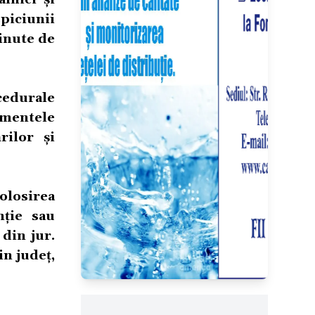
piciunii
inute de
cedurale
umentele
rilor și
olosirea
nție sau
 din jur.
in județ,