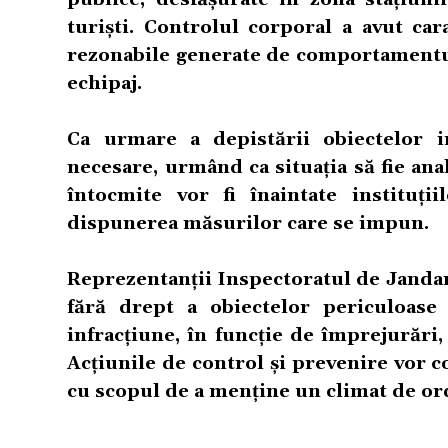
turiști. Controlul corporal a avut car
rezonabile generate de comportamentul
echipaj.
Ca urmare a depistării obiectelor i
necesare, urmând ca situația să fie an
întocmite vor fi înaintate instituți
dispunerea măsurilor care se impun.
Reprezentanții Inspectoratul de Jandar
fără drept a obiectelor periculoase 
infracțiune, în funcție de împrejurări,
Acțiunile de control și prevenire vor c
cu scopul de a menține un climat de ord