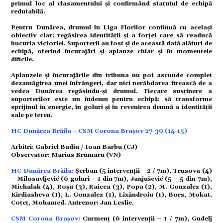
primul loc al clasamentului și confirmând statutul de echipă
redutabilă.
mente
Pentru Dunărea, drumul în Liga Florilor continuă cu același
obiectiv clar: regăsirea identității și a forței care să readucă
bucuria victoriei. Suporterii au fost și de această dată alături de
echipă, oferind încurajări și aplauze chiar și în momentele
dificile.
strație
Aplauzele și încurajările din tribuna nu pot ascunde complet
dezamăgirea unei înfrângeri, dar nici nerăbdarea firească de a
vedea Dunărea regăsindu-și drumul. Fiecare susținere a
suporterilor este un îndemn pentru echipă: să transforme
sprijinul în energie, în goluri și în revenirea demnă a identității
sale pe teren.
ort
HC Dunărea Brăila – CSM Corona Brașov 27-30 (14-15)
Arbitri: Gabriel Badiu / Ioan Barbu (CJ)
Observator: Marius Brumaru (VN)
HC Dunărea Brăila:
Șerban (5 intervenții – 2 / 7m), Trusova (4)
citate
– Milosavljević (6 goluri – 1 din 7m), Janjušević (5 – 5 din 7m),
Michalak (4), Roșu (3), Raicea (3), Popa (2), M. Gonzalez (1),
Kirdiasheva (1), L. Gonzalez (1), Lixăndroiu (1), Bors, Mokat,
Coteț, Mohamed. Antrenor: Jan Leslie.
CSM Corona Brașov:
Curmenț (6 intervenții – 1 / 7m), Gudelj