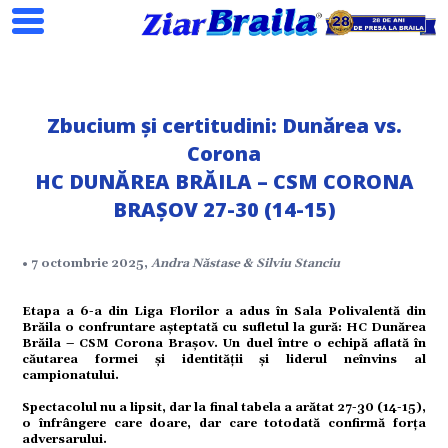
Zbucium și certitudini: Dunărea vs.
Corona
HC DUNĂREA BRĂILA – CSM CORONA
BRAȘOV 27-30 (14-15)
Search
• 7 octombrie 2025,
Andra Năstase & Silviu Stanciu
Etapa a 6-a din Liga Florilor a adus în Sala Polivalentă din
Brăila o confruntare așteptată cu sufletul la gură: HC Dunărea
Brăila – CSM Corona Brașov. Un duel între o echipă aflată în
căutarea formei și identității și liderul neînvins al
campionatului.
Spectacolul nu a lipsit, dar la final tabela a arătat 27-30 (14-15),
ial
o înfrângere care doare, dar care totodată confirmă forța
adversarului.