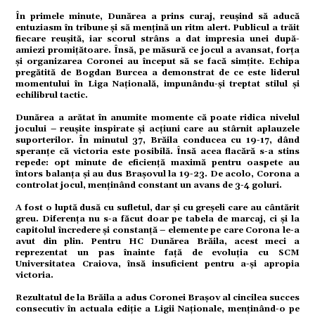
În primele minute, Dunărea a prins curaj, reușind să aducă
entuziasm în tribune și să mențină un ritm alert. Publicul a trăit
fiecare reușită, iar scorul strâns a dat impresia unei după-
amiezi promițătoare. Însă, pe măsură ce jocul a avansat, forța
tate
și organizarea Coronei au început să se facă simțite. Echipa
pregătită de Bogdan Burcea a demonstrat de ce este liderul
momentului în Liga Națională, impunându-și treptat stilul și
echilibrul tactic.
Dunărea a arătat în anumite momente că poate ridica nivelul
omic
jocului – reușite inspirate și acțiuni care au stârnit aplauzele
suporterilor. În minutul 37, Brăila conducea cu 19-17, dând
speranțe că victoria este posibilă. Însă acea flacără s-a stins
repede: opt minute de eficiență maximă pentru oaspete au
întors balanța și au dus Brașovul la 19-23. De acolo, Corona a
controlat jocul, menținând constant un avans de 3-4 goluri.
ație
A fost o luptă dusă cu sufletul, dar și cu greșeli care au cântărit
greu. Diferența nu s-a făcut doar pe tabela de marcaj, ci și la
capitolul încredere și constanță – elemente pe care Corona le-a
avut din plin. Pentru HC Dunărea Brăila, acest meci a
reprezentat un pas înainte față de evoluția cu SCM
Universitatea Craiova, însă insuficient pentru a-și apropia
tură
victoria.
Rezultatul de la Brăila a adus Coronei Brașov al cincilea succes
consecutiv în actuala ediție a Ligii Naționale, menținând-o pe