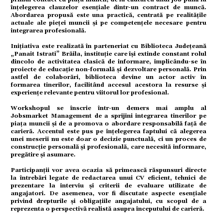
înțelegerea clauzelor esențiale dintr-un contract de muncă.
Abordarea propusă este una practică, centrată pe realitățile
ație
actuale ale pieței muncii și pe competențele necesare pentru
integrarea profesională.
Inițiativa este realizată în parteneriat cu Biblioteca Județeană
tură
„Panait Istrati” Brăila, instituție care își extinde constant rolul
dincolo de activitatea clasică de informare, implicându-se în
proiecte de educație non-formală și dezvoltare personală. Prin
astfel de colaborări, biblioteca devine un actor activ în
formarea tinerilor, facilitând accesul acestora la resurse și
mente
experiențe relevante pentru viitorul lor profesional.
Workshopul se înscrie într-un demers mai amplu al
Jobsmarket Management de a sprijini integrarea tinerilor pe
strație
piața muncii și de a promova o abordare responsabilă față de
carieră. Accentul este pus pe înțelegerea faptului că alegerea
unei meserii nu este doar o decizie punctuală, ci un proces de
construcție personală și profesională, care necesită informare,
ort
pregătire și asumare.
Participanții vor avea ocazia să primească răspunsuri directe
la întrebări legate de redactarea unui CV eficient, tehnici de
prezentare la interviu și criterii de evaluare utilizate de
citate
angajatori. De asemenea, vor fi discutate aspecte esențiale
privind drepturile și obligațiile angajatului, cu scopul de a
reprezenta o perspectivă realistă asupra începutului de carieră.