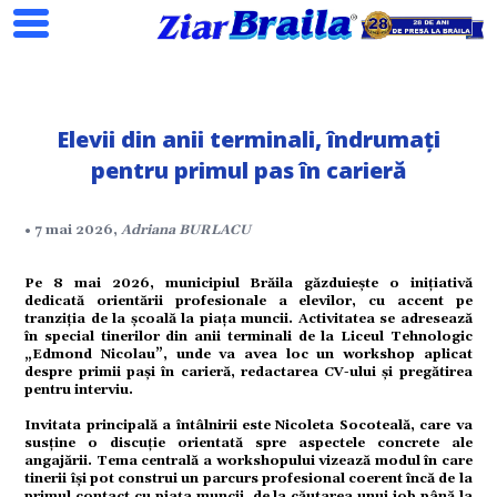
Elevii din anii terminali, îndrumați
pentru primul pas în carieră
Search
• 7 mai 2026,
Adriana BURLACU
Pe 8 mai 2026, municipiul Brăila găzduiește o inițiativă
dedicată orientării profesionale a elevilor, cu accent pe
ial
tranziția de la școală la piața muncii. Activitatea se adresează
în special tinerilor din anii terminali de la Liceul Tehnologic
„Edmond Nicolau”, unde va avea loc un workshop aplicat
despre primii pași în carieră, redactarea CV-ului și pregătirea
tate
pentru interviu.
Invitata principală a întâlnirii este Nicoleta Socoteală, care va
susține o discuție orientată spre aspectele concrete ale
angajării. Tema centrală a workshopului vizează modul în care
omic
tinerii își pot construi un parcurs profesional coerent încă de la
primul contact cu piața muncii, de la căutarea unui job până la