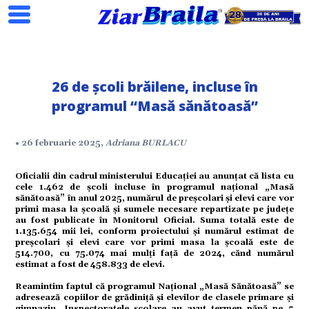
26 de școli brăilene, incluse în
programul “Masă sănătoasă”
Search
• 26 februarie 2025,
Adriana BURLACU
Oficialii din cadrul ministerului Educației au anunțat că lista cu
ial
cele 1.462 de școli incluse în programul național „Masă
sănătoasă” în anul 2025, numărul de preșcolari și elevi care vor
primi masa la școală și sumele necesare repartizate pe județe
au fost publicate în Monitorul Oficial. Suma totală este de
tate
1.135.654 mii lei, conform proiectului și numărul estimat de
preșcolari și elevi care vor primi masa la școală este de
514.700, cu 75.074 mai mulți față de 2024, cănd numărul
estimat a fost de 458.833 de elevi.
omic
Reamintim faptul că programul Național „Masă Sănătoasă” se
adresează copiilor de grădiniță și elevilor de clasele primare și
gimnaziu. Inspectoratele școlare au avut termen pănă pe 5