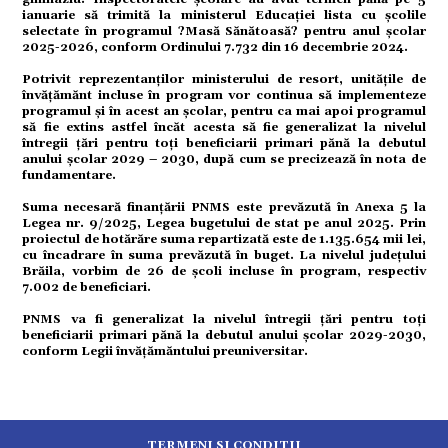
ație
ianuarie să trimită la ministerul Educației lista cu școlile
selectate în programul ?Masă Sănătoasă? pentru anul școlar
2025-2026, conform Ordinului 7.732 din 16 decembrie 2024.
tură
Potrivit reprezentanților ministerului de resort, unitățile de
învățămănt incluse în program vor continua să implementeze
programul și în acest an școlar, pentru ca mai apoi programul
să fie extins astfel încăt acesta să fie generalizat la nivelul
mente
întregii țări pentru toți beneficiarii primari pănă la debutul
anului școlar 2029 – 2030, după cum se precizează în nota de
fundamentare.
strație
Suma necesară finanțării PNMS este prevăzută în Anexa 5 la
Legea nr. 9/2025, Legea bugetului de stat pe anul 2025. Prin
proiectul de hotărăre suma repartizată este de 1.135.654 mii lei,
cu încadrare în suma prevăzută în buget. La nivelul județului
ort
Brăila, vorbim de 26 de școli incluse în program, respectiv
7.002 de beneficiari.
PNMS va fi generalizat la nivelul întregii țări pentru toți
citate
beneficiarii primari pănă la debutul anului școlar 2029-2030,
conform Legii învățămăntului preuniversitar.
TERMENI SI CONDITII