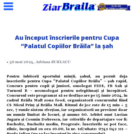
Au început înscrierile pentru Cupa
Search
“Palatul Copiilor Brăila” la șah
• 30 mai 2024,
Adriana BURLACU
ial
Pentru iubitorii sportului minții, șahul, au pornit deja
înscrierile pentru Cupa “Palatul Copiilor Brăila” – șah rapid,
tate
Concurs pentru copii și juniori, omologat FIDE, FR Sah și
Turneul B – neomologat pentru nelegitimați și începători.
Concursul este programat să se desfășoare pe 15 iunie 2024, în
cadrul Brăila Mall zona food, organizatorii concursului fiind
omic
CS Micul Prinț și Brăila Mall. Ritmul de joc este de 15 min + 5
sec, 7 runde sistem elvețian, iar organizatorii au prevăzut doar
un număr limitat de locuri, și anume 60. Arbitri sunt Lucian
ație
Jugaru și Cosmin Dobrescu, iar criteriile de departajare vor fi:
Bucholtz, Bucholtz mediu, Progresiv. Înscrierile se pot face,
zilnic, începând cu ora 10.00, la nr. tel/whatz: 0742 042 111 –
Preda Iulian (nu se fac înscrieri în ziua concursului).