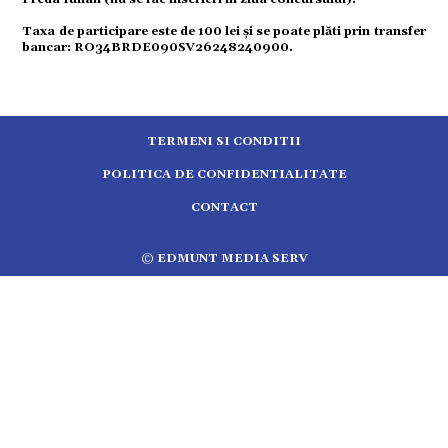
tură
Taxa de participare este de 100 lei și se poate plăti prin transfer
bancar: RO34BRDE090SV26248240900.
mente
strație
TERMENI SI CONDITII
POLITICA DE CONFIDENTIALITATE
ort
CONTACT
citate
© EDMUNT MEDIA SERV
5.2513