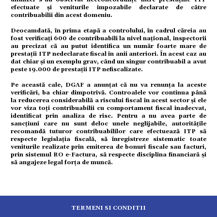
ație
efectuate și veniturile impozabile declarate de către
contribuabilii din acest domeniu.
tură
Deocamdată, în prima etapă a controlului, în cadrul căreia au
fost verificați 600 de contribuabili la nivel național, inspectorii
au precizat că au putut identifica un număr foarte mare de
prestații ITP nedeclarate fiscal în anii anteriori. În acest caz au
mente
dat chiar și un exemplu grav, când un singur contribuabil a avut
peste 19.000 de prestații ITP nefiscalizate.
Pe această cale, DGAF a anunțat că nu va renunța la aceste
strație
verificări, ba chiar dimpotrivă. Controalele vor continua până
la reducerea considerabilă a riscului fiscal în acest sector și ele
vor viza toți contribuabilii cu comportament fiscal inadecvat,
identificat prin analiza de risc. Pentru a nu avea parte de
ort
sancțiuni care nu sunt deloc unele neglijabile, autoritățile
recomandă tuturor contribuabililor care efectuează ITP să
respecte legislația fiscală, să înregistreze sistematic toate
veniturile realizate prin emiterea de bonuri fiscale sau facturi,
citate
prin sistemul RO e-Factura, să respecte disciplina financiară și
să angajeze legal forța de muncă.
TERMENI SI CONDITII