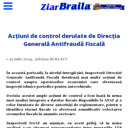
Acțiuni de control derulate de Direcția
Generală Antifraudă Fiscală
Search
• 25 iulie 2024,
Adriana BURLACU
În această perioadă, la nivelul întregii țări, inspectorii Direcției
ial
Generale Antifraudă Fiscală derulează mai multe acțiuni de
control asupra operatorilor economici care efectuează
inspecții tehnice periodice pentru autovehicule.
tate
Decizia acestei ample acțiuni de control a fost luată în urma
unei analize integrate a datelor fiscale disponibile la ANAF și a
celor furnizate de diverse autorități de reglementare, pentru a
omic
identifica riscuri fiscale ce afectează semnificativ colectarea
creanțelor fiscale în anumite sectoare.
Inspectorii DGAF au anunțat, cu acest prilej, că în urma
analizei s-au observat neeconcordanțe între prestațiile ITP