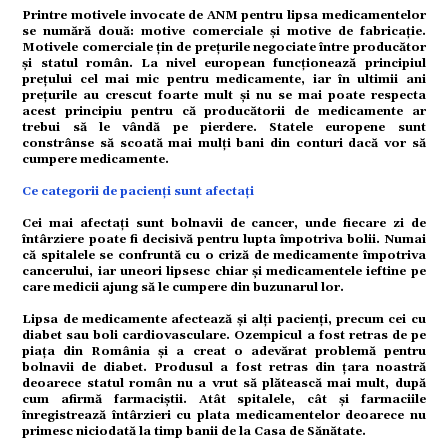
Printre motivele invocate de ANM pentru lipsa medicamentelor
se numără două: motive comerciale și motive de fabricație.
ație
Motivele comerciale țin de prețurile negociate între producător
și statul român. La nivel european funcționează principiul
prețului cel mai mic pentru medicamente, iar în ultimii ani
prețurile au crescut foarte mult și nu se mai poate respecta
tură
acest principiu pentru că producătorii de medicamente ar
trebui să le vândă pe pierdere. Statele europene sunt
constrânse să scoată mai mulți bani din conturi dacă vor să
cumpere medicamente.
mente
Ce categorii de pacienți sunt afectați
Cei mai afectați sunt bolnavii de cancer, unde fiecare zi de
întârziere poate fi decisivă pentru lupta împotriva bolii. Numai
strație
că spitalele se confruntă cu o criză de medicamente împotriva
cancerului, iar uneori lipsesc chiar și medicamentele ieftine pe
care medicii ajung să le cumpere din buzunarul lor.
ort
Lipsa de medicamente afectează și alți pacienți, precum cei cu
diabet sau boli cardiovasculare. Ozempicul a fost retras de pe
piața din România și a creat o adevărat problemă pentru
bolnavii de diabet. Produsul a fost retras din țara noastră
deoarece statul român nu a vrut să plătească mai mult, după
citate
cum afirmă farmaciștii. Atât spitalele, cât și farmaciile
înregistrează întârzieri cu plata medicamentelor deoarece nu
primesc niciodată la timp banii de la Casa de Sănătate.