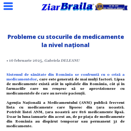
Probleme cu stocurile de medicamente
la nivel național
Search
• 10 februarie 2025,
Gabriela DELEANU
Sistemul de sănătate din România se confruntă cu o criză a
medicamentelor
, care este generată de mai mulți factori. Lipsa
ial
de medicamente există atât în spitalele din România, cât și în
farmaciile care nu reușesc să se aprovizioneze cu
medicamentele de care au nevoie pacienții.
tate
Agenția Națională a Medicamentului (ANM) publică frecvent
lista cu medicamente care lipsesc din țara noastră.
Potrivit listei ANM, țara noastră are 816 medicamente lipsă.
Doar în luna ianuarie din acest an, de pe piața de medicamente
din România au dispărut temporar sau permanent 31 de
omic
medicamente.